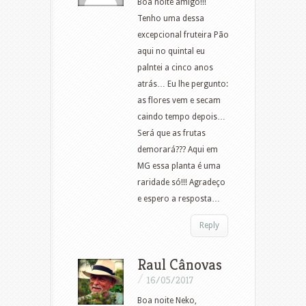
Boa noite amigo!!!
Tenho uma dessa
excepcional fruteira Pão
aqui no quintal eu
palntei a cinco anos
atrás… Eu lhe pergunto:
as flores vem e secam
caindo tempo depois…
Será que as frutas
demorará??? Aqui em
MG essa planta é uma
raridade só!!! Agradeço
e espero a resposta…
Reply
Raul Cânovas
/
16/05/2017
Boa noite Neko,