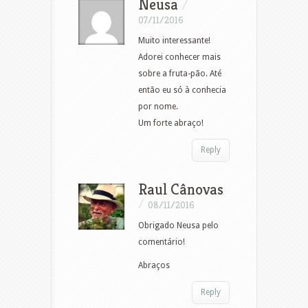
Neusa
/
07/11/2016
Muito interessante!
Adorei conhecer mais
sobre a fruta-pão. Até
então eu só à conhecia
por nome.
Um forte abraço!
Reply
Raul Cânovas
/
08/11/2016
Obrigado Neusa pelo
comentário!
Abraços
Reply