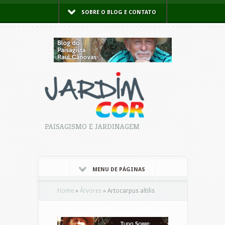
SOBRE O BLOG E CONTATO
PAISAGISMO E JARDINAGEM
MENU DE PÁGINAS
Home
»
Árvores
»
Artocarpus altilis