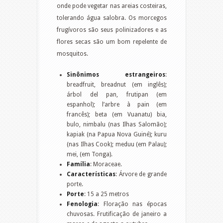
onde pode vegetar nas areias costeiras,
tolerando água salobra. Os morcegos
frugívoros são seus polinizadores e as
flores secas são um bom repelente de
mosquitos.
Sinônimos estrangeiros
:
breadfruit, breadnut (em inglês);
árbol del pan, frutipan (em
espanhol); l’arbre à pain (em
francês); beta (em Vuanatu) bia,
bulo, nimbalu (nas Ilhas Salomão);
kapiak (na Papua Nova Guiné); kuru
(nas Ilhas Cook); meduu (em Palau);
mei, (em Tonga).
Família
: Moraceae.
Características
: Árvore de grande
porte.
Porte
: 15 a 25 metros
Fenologia
: Floração nas épocas
chuvosas. Frutificação de janeiro a