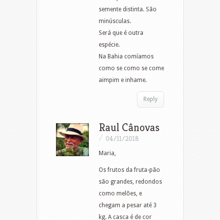
semente distinta. São
minúsculas.
Será que é outra
espécie.
Na Bahia comíamos
como se como se come
aimpim e inhame.
Reply
Raul Cânovas
/
04/11/2018
Maria,
Os frutos da fruta-pão
são grandes, redondos
como melões, e
chegam a pesar até 3
kg. A casca é de cor