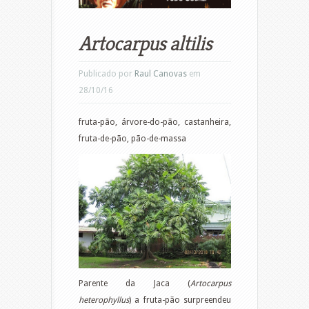
Artocarpus altilis
Publicado por
Raul Canovas
em
28/10/16
fruta-pão, árvore-do-pão, castanheira,
fruta-de-pão, pão-de-massa
Parente da Jaca (
Artocarpus
heterophyllus
) a fruta-pão surpreendeu