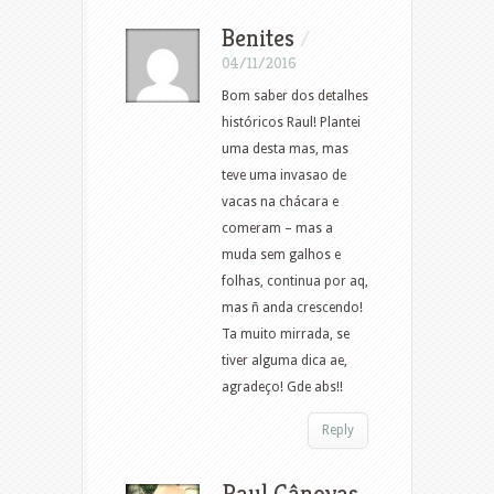
Benites
/
04/11/2016
Bom saber dos detalhes
históricos Raul! Plantei
uma desta mas, mas
teve uma invasao de
vacas na chácara e
comeram – mas a
muda sem galhos e
folhas, continua por aq,
mas ñ anda crescendo!
Ta muito mirrada, se
tiver alguma dica ae,
agradeço! Gde abs!!
Reply
Raul Cânovas