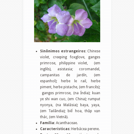
Sinônimos estrangeiros:
Chinese
violet, creeping foxglove, ganges
primrose, philippine violet, (em
inglês), asistasia; coromandel,
campanitas de jardín, (em
espanhol); herbe le rail, herbe
piment, herbe pistache, (em francês);
ganges primrose, (na Índia); kuan
ye shi wan cuo, (em China); rumput
nyonya, (na Malásia); baya, yaya,
(em Tailândia); biế hoa, thập vạn
thác, (em Vietnã).
Família:
Acanthaceae.
Características:
Herbácea perene.