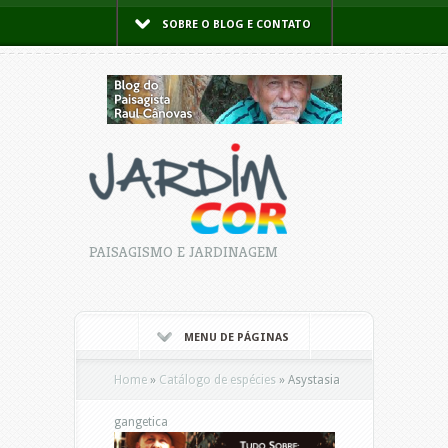
SOBRE O BLOG E CONTATO
PAISAGISMO E JARDINAGEM
MENU DE PÁGINAS
Home
»
Catálogo de espécies
»
Asystasia
gangetica