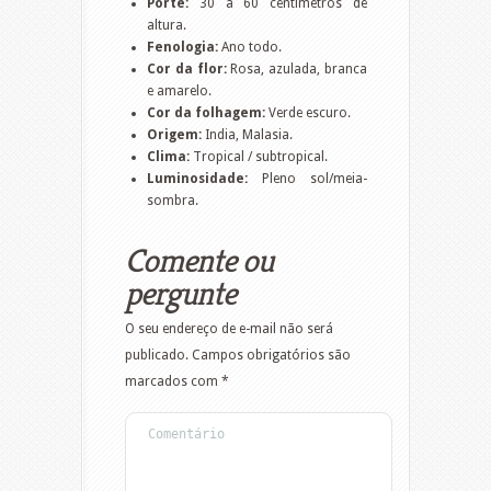
Porte:
30 a 60 centímetros de
altura.
Fenologia:
Ano todo.
Cor da flor:
Rosa, azulada, branca
e amarelo.
Cor da folhagem:
Verde escuro.
Origem:
India, Malasia.
Clima:
Tropical / subtropical.
Luminosidade:
Pleno sol/meia-
sombra.
Comente ou
pergunte
O seu endereço de e-mail não será
publicado.
Campos obrigatórios são
marcados com
*