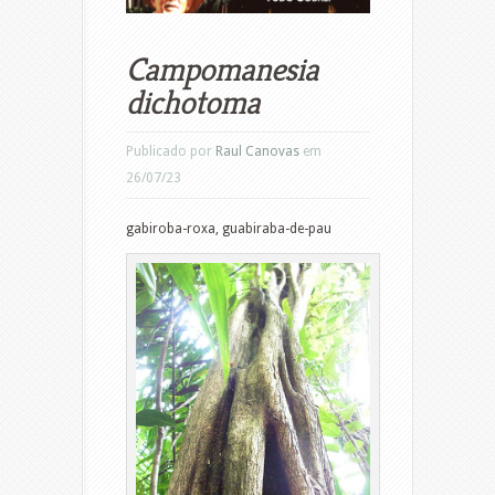
Campomanesia
dichotoma
Publicado por
Raul Canovas
em
26/07/23
gabiroba-roxa, guabiraba-de-pau