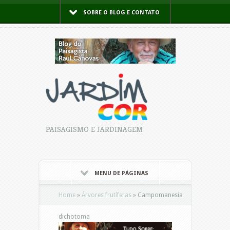
SOBRE O BLOG E CONTATO
PAISAGISMO E JARDINAGEM
MENU DE PÁGINAS
Home
»
Árvores frutíferas
»
Campomanesia
dichotoma