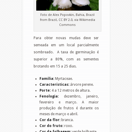
Foto de Alex Popovkin, Bahia, Brazil
from Brazil, CC BY 2.0, via Wikimedia
Commons
Para obter novas mudas deve ser
semeada em um local parcialmente
sombreado. A taxa de germinação é
superior a 80%, com as sementes
brotando em 15 a 25 dias.
Família:
Myrtaceae.
Características:
árvore perene.
Porte:
4 a 12 metros de altura.
Fenologia:
dezembro, janeiro,
fevereiro e março. A maior
produção de frutos é durante os
meses de março e abril.
Cor da flor:
branca.
Cor do fruto:
roxo.
Cor da folhagem:
verde brilhante.