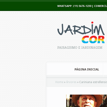
WHATSAPP: (11) 5676-1230 | COME
PAISAGISMO E JARDINAGEM
PÁGINA INICIAL
Home
»
Árvores
»
Cariniana estrellensi