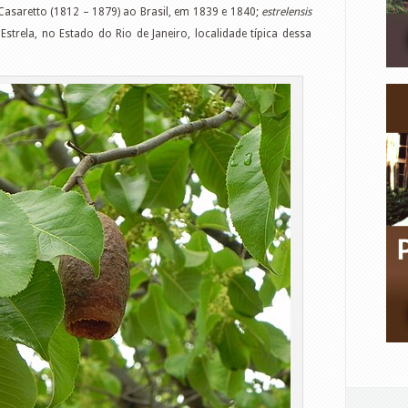
Casaretto (1812 – 1879) ao Brasil, em 1839 e 1840;
estrelensis
Estrela, no Estado do Rio de Janeiro, localidade típica dessa