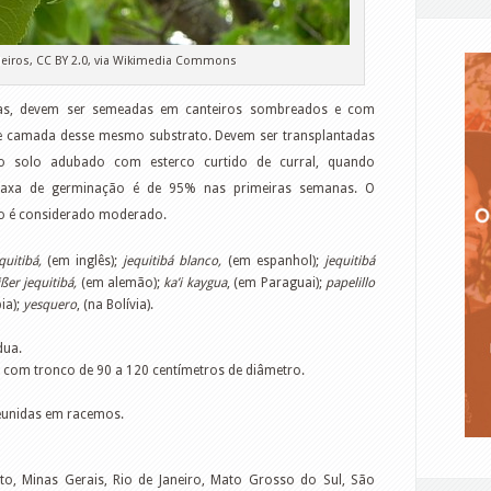
eiros, CC BY 2.0, via Wikimedia Commons
das, devem ser semeadas em canteiros sombreados e com
e camada desse mesmo substrato. Devem ser transplantadas
ndo solo adubado com esterco curtido de curral, quando
 taxa de germinação é de 95% nas primeiras semanas. O
o é considerado moderado.
quitibá,
(em inglês);
jequitibá blanco,
(em espanhol);
jequitibá
ßer jequitibá,
(em alemão);
ka’i kaygua
, (em Paraguai);
papelillo
ia);
yesquero
, (na Bolívia).
dua.
a, com tronco de 90 a 120 centímetros de diâmetro.
reunidas em racemos.
Santo, Minas Gerais, Rio de Janeiro, Mato Grosso do Sul, São