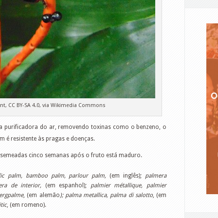
ent, CC BY-SA 4.0, via Wikimedia Commons
a purificadora do ar, removendo toxinas como o benzeno, o
m é resistente às pragas e doenças.
 semeadas cinco semanas após o fruto está maduro.
lic palm, bamboo palm, parlour palm,
(em inglês);
palmera
era de interior,
(em espanhol);
palmier métallique, palmier
wergpalme
, (em alemão
); palma metallica, palma di salotto
, (em
tic
, (em romeno).