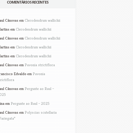
COMENTÁRIOS RECENTES
aul Cânovas
em
Clerodendrum wallichii
artins
em
Clerodendrum wallichii
aul Cânovas
em
Clerodendrum wallichii
artins
em
Clerodendrum wallichii
artins
em
Clerodendrum wallichii
aul Cânovas
em
Pavonia strictiflora
rancisco Edvaldo
em
Pavonia
trictiflora
aul Cânovas
em
Pergunte ao Raul –
025
ina
em
Pergunte ao Raul – 2025
aul Cânovas
em
Polyscias scutellaria
Variegata”