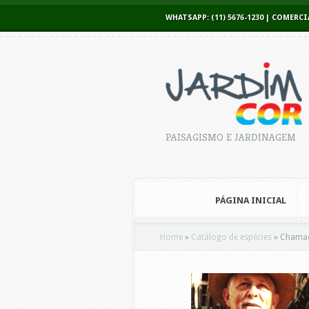
WHATSAPP: (11) 5676-1230 | COME
PAISAGISMO E JARDINAGEM
PÁGINA INICIAL
Home
»
Catálogo de espécies
»
Chamaed