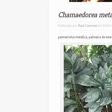
Chamaedorea metal
Publicado por
Raul Canovas
em 03/01
palmeirinha-metálica, palmeira de inter