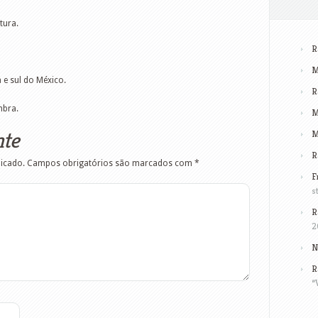
tura.
R
M
ia e sul do México.
R
mbra.
M
nte
M
R
licado.
Campos obrigatórios são marcados com
*
F
s
R
2
N
R
“