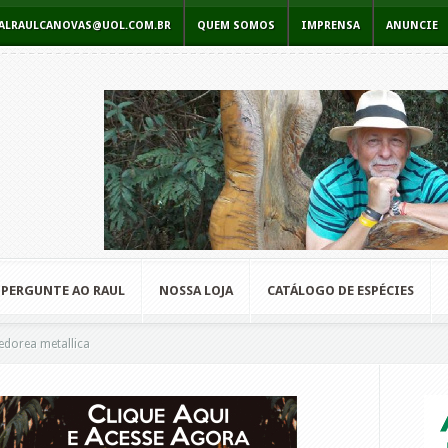
RCIALRAULCANOVAS@UOL.COM.BR
QUEM SOMOS
IMPRENSA
ANUNCIE
PERGUNTE AO RAUL
NOSSA LOJA
CATÁLOGO DE ESPÉCIES
orea metallica