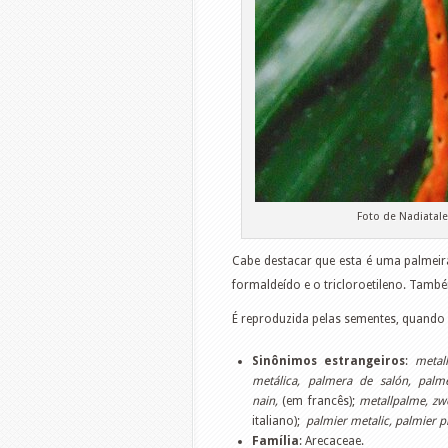
Foto de Nadiatal
Cabe destacar que esta é uma palmeir
formaldeído e o tricloroetileno. També
É reproduzida pelas sementes, quando
Sinônimos estrangeiros
:
metal
metálica, palmera de salón,
palm
nain,
(em francês);
metallpalme, z
italiano);
palmier metalic, palmier pi
Família
: Arecaceae.