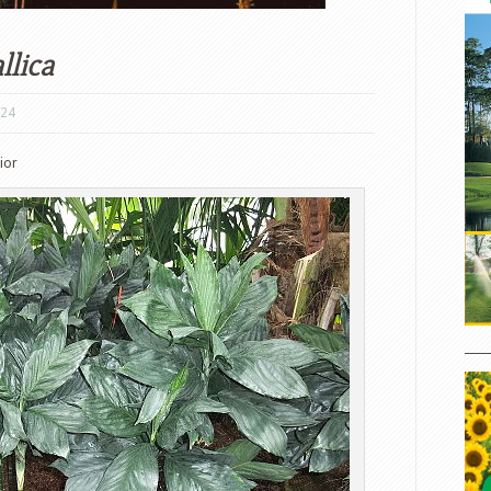
lica
/24
ior
____