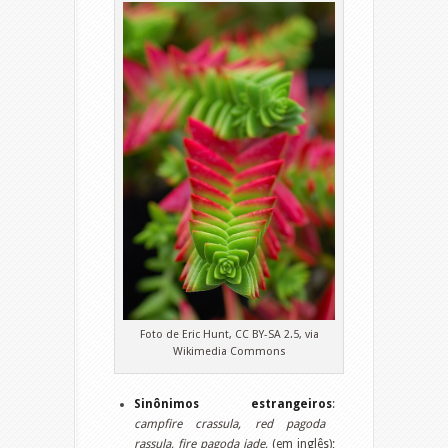
Foto de Eric Hunt, CC BY-SA 2.5, via
Wikimedia Commons
Sinônimos estrangeiros
:
campfire crassula, red pagoda
rassula, fire pagoda jade,
(em inglês);