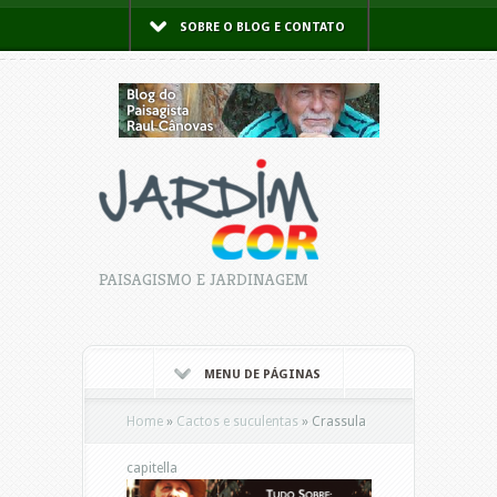
SOBRE O BLOG E CONTATO
PAISAGISMO E JARDINAGEM
MENU DE PÁGINAS
Home
»
Cactos e suculentas
»
Crassula
capitella