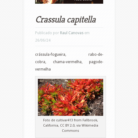
Crassula capitella
Publicado por
Raul Canovas
em
26/06/24
crássula-fogueira, rabo-de-
cobra, chama-vermelha, pagode-
vermelha
Foto de cultivar413 from Fallbrook,
California, CC BY 2.0, via Wikimedia
Commons