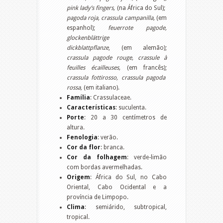
pink lady’s fingers,
(na África do Sul);
pagoda roja, crassula campanilla,
(em
espanhol);
feuerrote pagode,
glockenblättrige
dickblattpflanze
, (em alemão);
crassula pagode rouge, crassule à
feuilles écailleuses,
(em francês);
crassula fottirosso, crassula pagoda
rossa,
(em italiano).
Família
: Crassulaceae.
Características
: suculenta.
Porte
: 20 a 30 centímetros de
altura.
Fenologia
: verão.
Cor da flor
: branca.
Cor da folhagem
: verde-limão
com bordas avermelhadas.
Origem
: África do Sul, no Cabo
Oriental, Cabo Ocidental e a
província de Limpopo.
Clima
: semiárido, subtropical,
tropical.