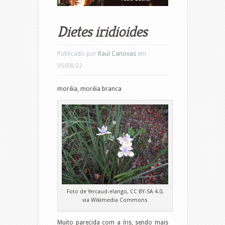
Dietes iridioides
Publicado por
Raul Canovas
em
05/08/22
moréia, moréia branca
Foto de Yercaud-elango, CC BY-SA 4.0,
via Wikimedia Commons
Muito parecida com a íris, sendo mais