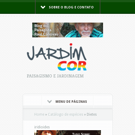
SOBRE O BLOG E CONTATO
PAISAGISMO E JARDINAGEM
MENU DE PÁGINAS
Home
»
Catálogo de espécies
»
Dietes
iridioides