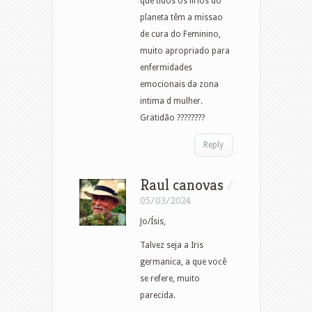
que tidos os lírios do
planeta têm a missao
de cura do Feminino,
muito apropriado para
enfermidades
emocionais da zona
intima d mulher.
Gratidão ????????
Reply
Raul canovas
/
05/03/2024
Jo/Ísis,
Talvez seja a Iris
germanica, a que você
se refere, muito
parecida.