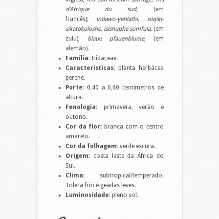
d’Afrique du sud,
(em
francês);
indawo-yehlathi, isiqiki-
sikatokoloshe, isishuphe somfula,
(em
zulu);
blaue pfauenblume
, (em
alemão).
Família:
Iridaceae.
Características:
planta herbácea
perene.
Porte:
0,40 a 0,60 centímetros de
altura.
Fenologia:
primavera, verão e
outono.
Cor da flor:
branca com o centro
amarelo.
Cor da folhagem:
verde escura.
Origem:
costa leste da África do
Sul.
Clima:
subtropical/temperado.
Tolera frio e geadas leves.
Luminosidade:
pleno sol.