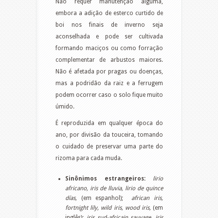
Não requer manutenção alguma,
embora a adição de esterco curtido de
boi nos finais de inverno seja
aconselhada e pode ser cultivada
formando maciços ou como forração
complementar de arbustos maiores.
Não é afetada por pragas ou doenças,
mas a podridão da raiz e a ferrugem
podem ocorrer caso o solo fique muito
úmido.
É reproduzida em qualquer época do
ano, por divisão da touceira, tomando
o cuidado de preservar uma parte do
rizoma para cada muda.
Sinônimos estrangeiros:
lirio
africano, iris de lluvia,
lirio de quince
días,
(em espanhol);
african iris,
fortnight lily,
wild iris, wood iris,
(em
inglês);
iris sud-africain sauvage, iris