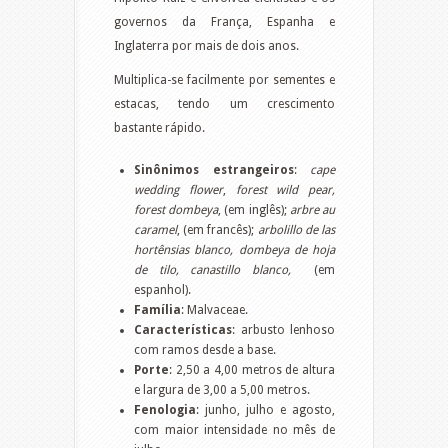
governos da França, Espanha e
Inglaterra por mais de dois anos.
Multiplica-se facilmente por sementes e
estacas, tendo um crescimento
bastante rápido.
Sinônimos estrangeiros
:
cape
wedding flower
,
forest wild pear,
forest dombeya
, (em inglês);
arbre au
caramel
, (em francês);
arbolillo de las
hortênsias blanco, dombeya de hoja
de tilo, canastillo blanco,
(em
espanhol).
Família
: Malvaceae.
Características
: arbusto lenhoso
com ramos desde a base.
Porte
: 2,50 a 4,00 metros de altura
e largura de 3,00 a 5,00 metros.
Fenologia
: junho, julho e agosto,
com maior intensidade no mês de