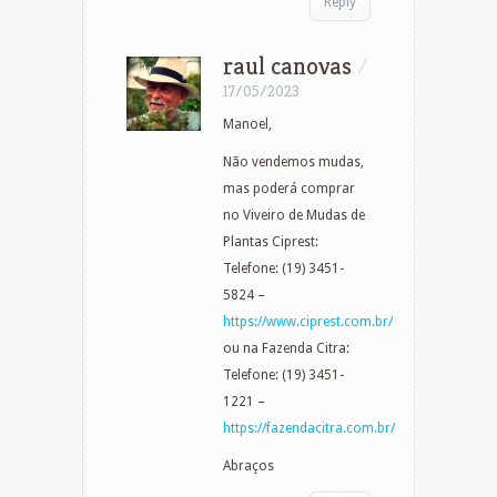
Reply
raul canovas
/
17/05/2023
Manoel,
Não vendemos mudas,
mas poderá comprar
no Viveiro de Mudas de
Plantas Ciprest:
Telefone: (19) 3451-
5824 –
https://www.ciprest.com.br/
ou na Fazenda Citra:
Telefone: (19) 3451-
1221 –
https://fazendacitra.com.br/
Abraços