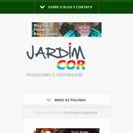
SOBRE O BLOG E CONTATO
PAISAGISMO E JARDINAGEM
MENU DE PÁGINAS
Home
»
Arbusto
»
Dombeya natalensis