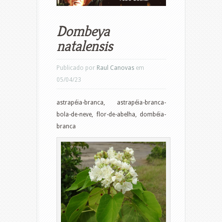
Dombeya
natalensis
Publicado por
Raul Canovas
em
05/04/23
astrapéia-branca, astrapéia-branca-
bola-de-neve, flor-de-abelha, dombéia-
branca