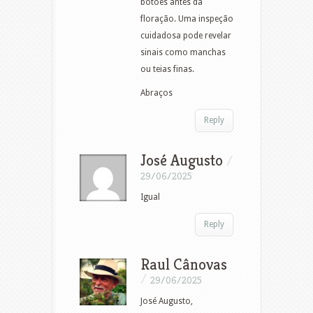
botões antes da
floração. Uma inspeção
cuidadosa pode revelar
sinais como manchas
ou teias finas.
Abraços
Reply
José Augusto
/
29/06/2025
Igual
Reply
Raul Cânovas
/
29/06/2025
José Augusto,