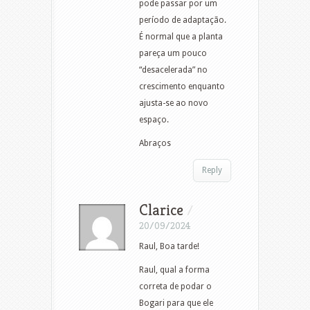
pode passar por um
período de adaptação.
É normal que a planta
pareça um pouco
“desacelerada” no
crescimento enquanto
ajusta-se ao novo
espaço.
Abraços
Reply
Clarice
/
20/09/2024
Raul, Boa tarde!
Raul, qual a forma
correta de podar o
Bogari para que ele