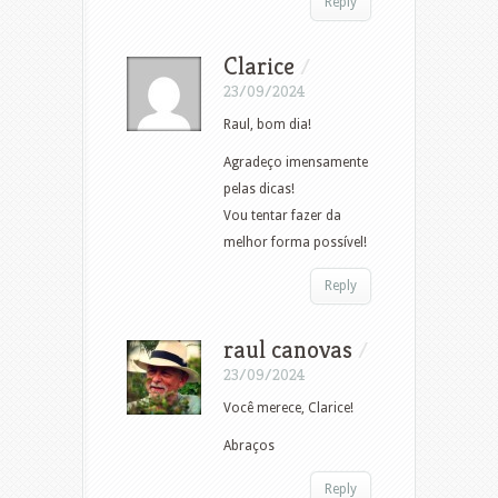
Reply
Clarice
/
23/09/2024
Raul, bom dia!
Agradeço imensamente
pelas dicas!
Vou tentar fazer da
melhor forma possível!
Reply
raul canovas
/
23/09/2024
Você merece, Clarice!
Abraços
Reply