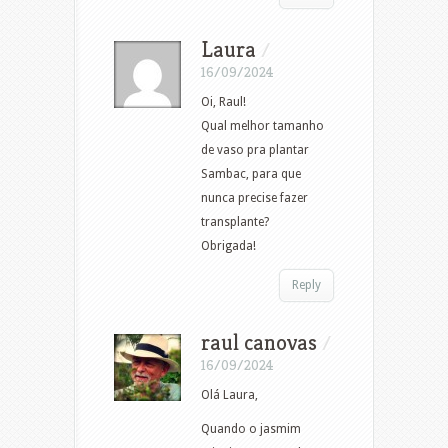
Laura
/
16/09/2024
Oi, Raul!
Qual melhor tamanho
de vaso pra plantar
Sambac, para que
nunca precise fazer
transplante?
Obrigada!
Reply
raul canovas
/
16/09/2024
Olá Laura,
Quando o jasmim