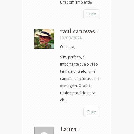
Um bom ambiente?
Reply
raul canovas
/
19/09/2024
Oi Laura,
Sim, perfeito, é
importante que o vaso
tenha, no fundo, uma
camada de pedras para
drenagem. O sol da
tarde é propicio para
ele.
Reply
Laura
/