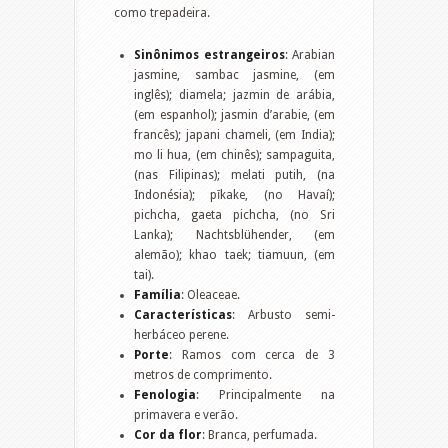
como trepadeira.
Sinônimos estrangeiros
: Arabian
jasmine, sambac jasmine, (em
inglês); diamela; jazmin de arábia,
(em espanhol); jasmin d’arabie, (em
francês); japani chameli, (em India);
mo li hua, (em chinês); sampaguita,
(nas Filipinas); melati putih, (na
Indonésia); pīkake, (no Havaí);
pichcha, gaeta pichcha, (no Sri
Lanka); Nachtsblühender, (em
alemão); khao taek; tiamuun, (em
tai).
Família
: Oleaceae.
Características
: Arbusto semi-
herbáceo perene.
Porte
: Ramos com cerca de 3
metros de comprimento.
Fenologia
: Principalmente na
primavera e verão.
Cor da flor
: Branca, perfumada.