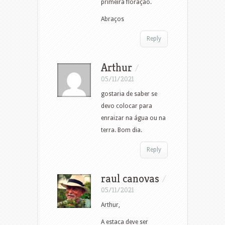
primeira floração.
Abraços
Reply
Arthur
/
05/11/2021
gostaria de saber se
devo colocar para
enraizar na água ou na
terra. Bom dia.
Reply
raul canovas
/
05/11/2021
Arthur,
A estaca deve ser