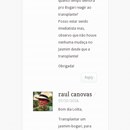
quanto tempo demora
pro Bogari reagir ao
transplante?
Posso estar sendo
imediatista mas,
observo que não houve
nenhuma mudaça no
Jasmim desde que a
transplantei!
Obrigada!
Reply
raul canovas
/
07/10/2024
Bom dia Lolita,
Transplantar um
jasmim-bogari, para