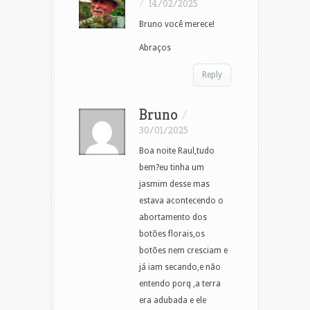
/
14/02/2025
Bruno você merece!
Abraços
Reply
Bruno
/
30/01/2025
Boa noite Raul,tudo
bem?eu tinha um
jasmim desse mas
estava acontecendo o
abortamento dos
botões florais,os
botões nem cresciam e
já iam secando,e não
entendo porq ,a terra
era adubada e ele