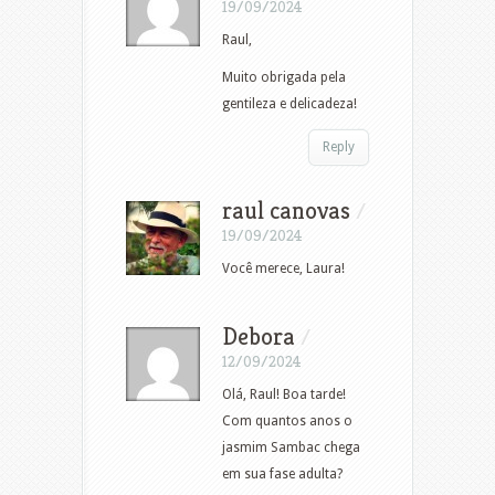
19/09/2024
Raul,
Muito obrigada pela
gentileza e delicadeza!
Reply
raul canovas
/
19/09/2024
Você merece, Laura!
Debora
/
12/09/2024
Olá, Raul! Boa tarde!
Com quantos anos o
jasmim Sambac chega
em sua fase adulta?