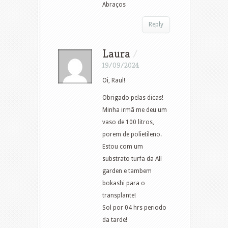
Abraços
Reply
Laura
/
19/09/2024
Oi, Raul!
Obrigado pelas dicas!
Minha irmã me deu um
vaso de 100 litros,
porem de polietileno.
Estou com um
substrato turfa da All
garden e tambem
bokashi para o
transplante!
Sol por 04 hrs periodo
da tarde!