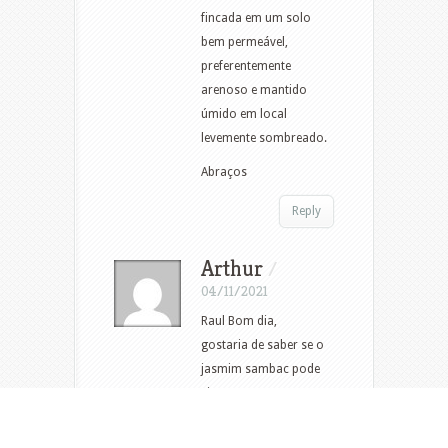
fincada em um solo
bem permeável,
preferentemente
arenoso e mantido
úmido em local
levemente sombreado.
Abraços
Reply
Arthur
/
04/11/2021
Raul Bom dia,
gostaria de saber se o
jasmim sambac pode
virar uma pequena
árvore, e como faço
uma muda. Obrigado.