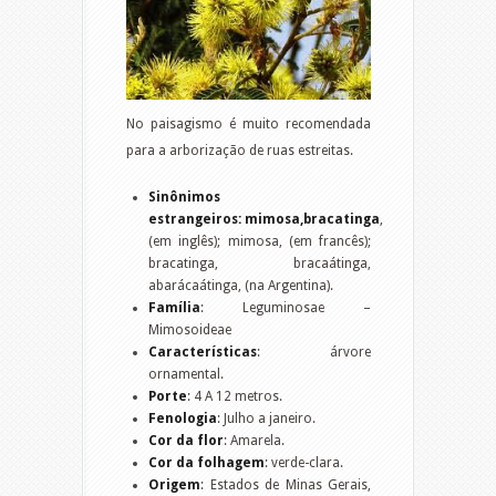
No paisagismo é muito recomendada
para a arborização de ruas estreitas.
Sinônimos
estrangeiros:
mimosa,bracatinga
,
(em inglês); mimosa, (em francês);
bracatinga, bracaátinga,
abarácaátinga, (na Argentina).
Família
: Leguminosae –
Mimosoideae
Características
: árvore
ornamental.
Porte
: 4 A 12 metros.
Fenologia
: Julho a janeiro.
Cor da flor
: Amarela.
Cor da folhagem
: verde-clara.
Origem
: Estados de Minas Gerais,