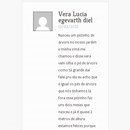
Vera Lucia
egevarth diel
/
13/02/2025
Nasceu um pézinho de
árvore no nosso jardim
e minha irmã me
chamou e disse vera
vem olha o pé de árvore
como tá grande daí
falei pra ela eu acho que
é igual os pés de árvore
que nós tínhamos lá
fora esse pézinho faz
uns dois meses que
nasceu e já d quase 2
metros de altura
estamos felizes porque