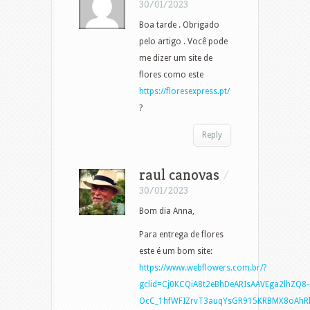
30/01/2023
Boa tarde . Obrigado
pelo artigo . Você pode
me dizer um site de
flores como este
https://floresexpress.pt/
?
Reply
raul canovas
/
30/01/2023
Bom dia Anna,
Para entrega de flores
este é um bom site:
https://www.webflowers.com.br/?
gclid=Cj0KCQiA8t2eBhDeARIsAAVEga2lhZQ8-
OcC_1hfWFIZrvT3auqYsGR915KRBMX8oAhR