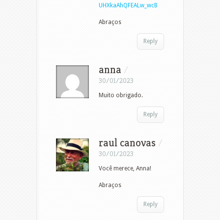
UHXkaAhQFEALw_wcB
Abraços
Reply
anna
/
30/01/2023
Muito obrigado.
Reply
raul canovas
/
30/01/2023
Você merece, Anna!
Abraços
Reply