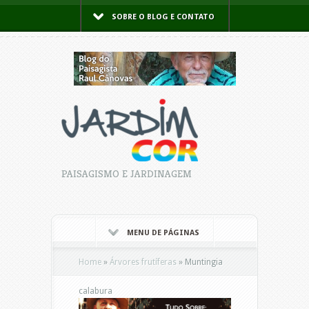
SOBRE O BLOG E CONTATO
PAISAGISMO E JARDINAGEM
MENU DE PÁGINAS
Home
»
Árvores frutíferas
»
Muntingia
calabura