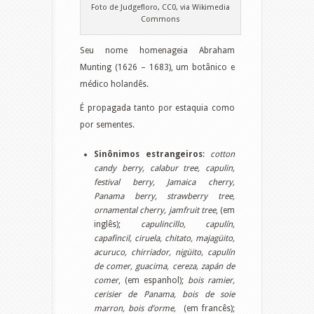
Foto de Judgefloro, CC0, via Wikimedia
Commons
Seu nome homenageia Abraham
Munting (1626 – 1683), um botânico e
médico holandês.
É propagada tanto por estaquia como
por sementes.
Sinônimos estrangeiros
:
cotton
candy berry, calabur tree, capulin,
festival berry, Jamaica cherry,
Panama berry, strawberry tree,
ornamental cherry, jamfruit tree
, (em
inglês);
capulincillo, capulín,
capafincil, ciruela,
c
hitato, majagüito,
acuruco, chirriador, nigüito, capulín
de comer, guacima, cereza, zapán de
comer
, (em espanhol);
bois ramier,
cerisier de Panama,
bois de soie
marron, bois d’orme,
(em francês);