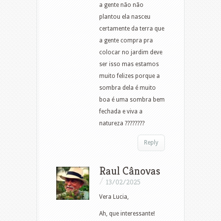
a gente não não
plantou ela nasceu
certamente da terra que
a gente compra pra
colocar no jardim deve
ser isso mas estamos
muito felizes porque a
sombra dela é muito
boa é uma sombra bem
fechada e viva a
natureza ????‍????
Reply
Raul Cânovas
/
13/02/2025
Vera Lucia,
Ah, que interessante!