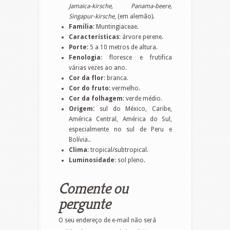
Jamaica-kirsche, Panama-beere,
Singapur-kirsche
, (em alemão).
Família
: Muntingiaceae.
Características
: árvore perene.
Porte
: 5 a 10 metros de altura.
Fenologia
: floresce e frutifica
várias vezes ao ano.
Cor da flor
: branca.
Cor do fruto
: vermelho.
Cor da folhagem
: verde médio.
Origem:
sul do México, Caribe,
América Central, América do Sul,
especialmente no sul de Peru e
Bolívia..
Clima
: tropical/subtropical.
Luminosidade
: sol pleno.
Comente ou
pergunte
O seu endereço de e-mail não será