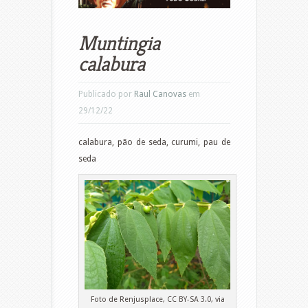
Muntingia
calabura
Publicado por
Raul Canovas
em
29/12/22
calabura, pão de seda, curumi, pau de
seda
Foto de Renjusplace, CC BY-SA 3.0, via