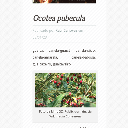
Ocotea puberula
Publicado por
Raul Canovas
em
09/01/23
guaicá, canela-guaicá, canela-sêbo,
canela-amarela, canela-babosa,
guaicazeiro, guaitaveiro
Foto de MindGZ, Public domain, via
Wikimedia Commons