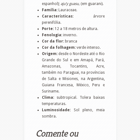
espanhol);
aju’y guasu,
(em guarani).
Família:
Lauraceae.
Características:
árvore
perenifólia.
Porte:
12 a 18 metros de altura.
Fenologia:
inverno.
Cor da flor:
branca
Cor da folhagem:
verde intenso.
Origem:
desde o Nordeste até o Rio
Grande do Sul e em Amapá, Pará,
Amazonas, Tocantins, Acre,
também no Paraguai, na províncias
de Salta e Misiones, na Argentina
,
Guiana Francesa, México, Peru e
Suriname.
Clima:
subtropical. Tolera baixas
temperaturas.
Luminosidade:
Sol pleno, meia
sombra.
Comente ou