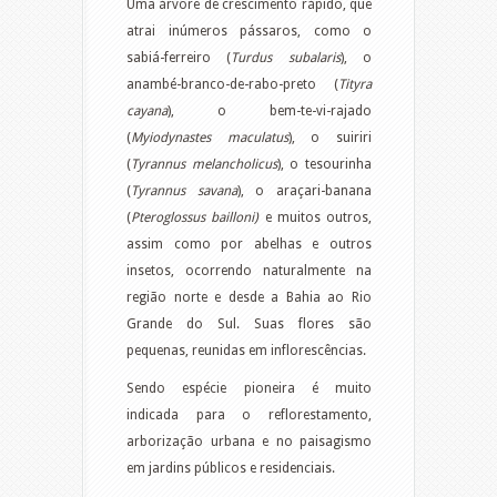
Uma árvore de crescimento rápido, que
atrai inúmeros pássaros, como o
sabiá-ferreiro (
Turdus subalaris
), o
anambé-branco-de-rabo-preto (
Tityra
cayana
), o bem-te-vi-rajado
(
Myiodynastes maculatus
), o suiriri
(
Tyrannus melancholicus
), o tesourinha
(
Tyrannus savana
), o araçari-banana
(
Pteroglossus bailloni)
e muitos outros,
assim como por abelhas e outros
insetos, ocorrendo naturalmente na
região norte e desde a Bahia ao Rio
Grande do Sul. Suas flores são
pequenas, reunidas em inflorescências.
Sendo espécie pioneira é muito
indicada para o reflorestamento,
arborização urbana e no paisagismo
em jardins públicos e residenciais.