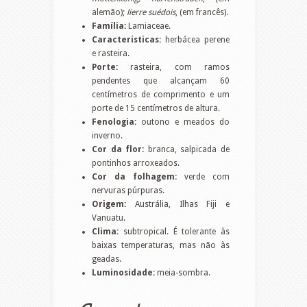
alemão);
lierre suédois
, (em francês).
Família:
Lamiaceae.
Características:
herbácea perene
e rasteira.
Porte:
rasteira, com ramos
pendentes que alcançam 60
centímetros de comprimento e um
porte de 15 centímetros de altura.
Fenologia:
outono e meados do
inverno.
Cor da flor:
branca, salpicada de
pontinhos arroxeados.
Cor da folhagem:
verde com
nervuras púrpuras.
Origem:
Austrália, Ilhas Fiji e
Vanuatu.
Clima:
subtropical. É tolerante às
baixas temperaturas, mas não às
geadas.
Luminosidade:
meia-sombra.