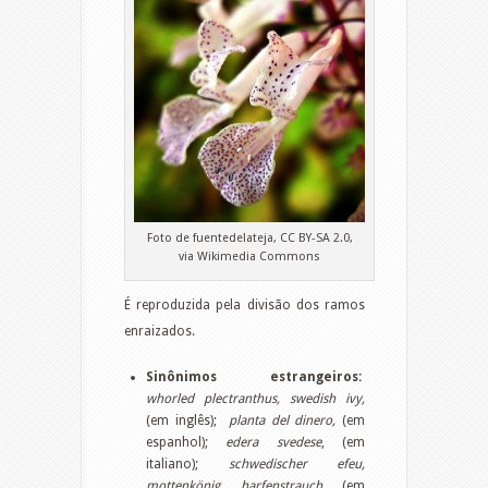
Foto de fuentedelateja, CC BY-SA 2.0,
via Wikimedia Commons
É reproduzida pela divisão dos ramos
enraizados.
Sinônimos estrangeiros:
whorled plectranthus,
swedish ivy,
(em inglês);
planta del dinero,
(em
espanhol);
edera svedese
, (em
italiano);
schwedischer efeu,
mottenkönig, harfenstrauch
, (em