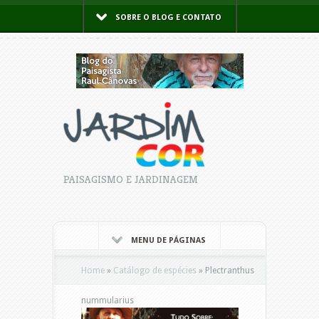
SOBRE O BLOG E CONTATO
PAISAGISMO E JARDINAGEM
MENU DE PÁGINAS
Home
»
Catálogo de espécies
»
Plectranthus
nummularius