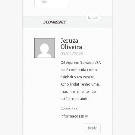
3 COMMENTS
Jeruza
Oliveira
/
05/04/2023
Oi! Aqui em Salvador/BA
ela é conhecida como
“Dinheiro em Penca”.
Acho linda! Tenho uma,
mas infelizmente não
está properando.
Goste das
informações!! 💚
Reply