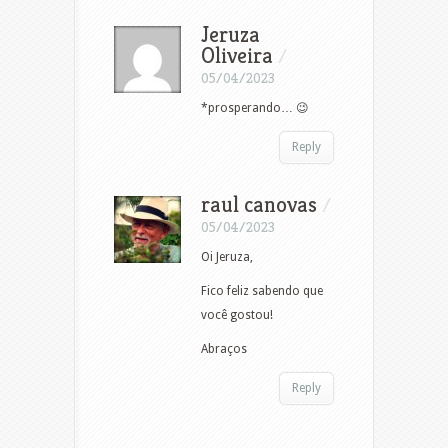
Jeruza
Oliveira
/
05/04/2023
*prosperando… 😉
Reply
raul canovas
/
05/04/2023
Oi Jeruza,
Fico feliz sabendo que
você gostou!
Abraços
Reply