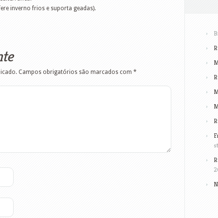
ere inverno frios e suporta geadas).
B
R
nte
M
licado.
Campos obrigatórios são marcados com
*
R
M
M
R
F
s
R
2
N