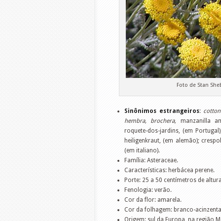
Foto de Stan She
Sinônimos estrangeiros
:
cotton
hembra,
brochera,
manzanilla ama
roquete-dos-jardins, (em Portugal)
heiligenkraut, (em alemão); crespo
(em italiano).
Família: Asteraceae.
Características: herbácea perene.
Porte: 25 a 50 centímetros de altura
Fenologia: verão.
Cor da flor: amarela.
Cor da folhagem: branco-acinzent
Origem: sul da Europa, na região M