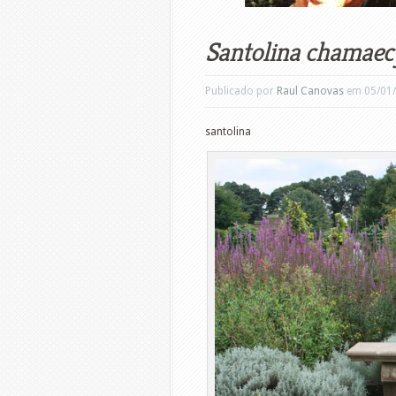
Santolina chamaec
Publicado por
Raul Canovas
em 05/01
santolina