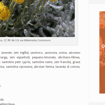
bs, CC BY-SA 3.0, via Wikimedia Commons
 lavender
, (em inglês);
santónico, santonina,
ontina, abrotano
rga, (em espanhol); pequeno-limonete, abrótano-fêmea,
; santoline petit cyprès, santoline naine, (em francês), graue
lina, santolina cipressina, abrotan femna, lavanda di cotone,
.
ada.
editerrânea.