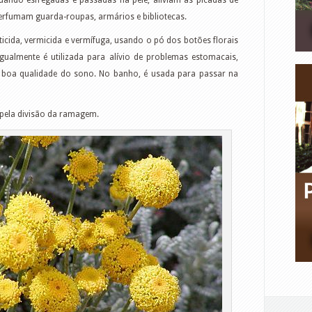
 quando esfregadas e passadas na pele, aliviam as picadas de
erfumam guarda-roupas, armários e bibliotecas.
ticida, vermicida e vermífuga, usando o pó dos botões florais
ualmente é utilizada para alívio de problemas estomacais,
boa qualidade do sono. No banho, é usada para passar na
 pela divisão da ramagem.