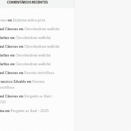
COMENTÁRIOS RECENTES
runo
em
Erythrina indica picta
aul Cânovas
em
Clerodendrum wallichii
artins
em
Clerodendrum wallichii
aul Cânovas
em
Clerodendrum wallichii
artins
em
Clerodendrum wallichii
artins
em
Clerodendrum wallichii
aul Cânovas
em
Pavonia strictiflora
rancisco Edvaldo
em
Pavonia
trictiflora
aul Cânovas
em
Pergunte ao Raul –
025
ina
em
Pergunte ao Raul – 2025