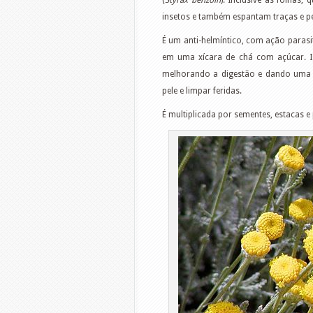
(
Styrax benzoin
). Inclusive as folhas,
insetos e também espantam traças e p
É um anti-helmíntico, com ação parasi
em uma xícara de chá com açúcar. Ig
melhorando a digestão e dando uma 
pele e limpar feridas.
É multiplicada por sementes, estacas e