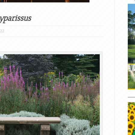
yparissus
/22
____