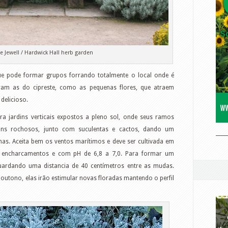
e Jewell / Hardwick Hall herb garden
e pode formar grupos forrando totalmente o local onde é
bram as do cipreste, como as pequenas flores, que atraem
delicioso.
a jardins verticais expostos a pleno sol, onde seus ramos
ins rochosos, junto com suculentas e cactos, dando um
____
has. Aceita bem os ventos marítimos e deve ser cultivada em
a encharcamentos e com pH de 6,8 a 7,0. Para formar um
uardando uma distancia de 40 centímetros entre as mudas.
 outono, elas irão estimular novas floradas mantendo o perfil