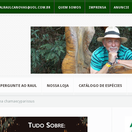
RCIALRAULCANOVAS@UOL.COM.BR
QUEM SOMOS
IMPRENSA
ANUNCIE
PERGUNTE AO RAUL
NOSSA LOJA
CATÁLOGO DE ESPÉCIES
na chamaecyparissus