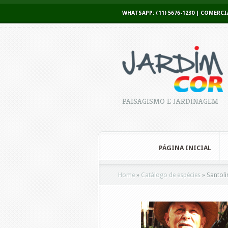
WHATSAPP: (11) 5676-1230 | COME
PAISAGISMO E JARDINAGEM
PÁGINA INICIAL
Home
»
Catálogo de espécies
»
Santoli