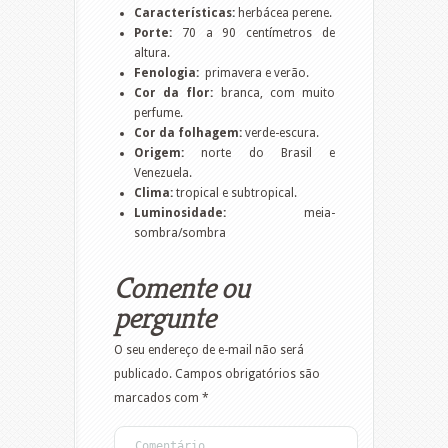
Características:
herbácea perene.
Porte:
70 a 90 centímetros de
altura.
Fenologia:
primavera e verão.
Cor da flor:
branca, com muito
perfume.
Cor da folhagem:
verde-escura.
Origem:
norte do Brasil e
Venezuela.
Clima:
tropical e subtropical.
Luminosidade:
meia-
sombra/sombra
Comente ou
pergunte
O seu endereço de e-mail não será
publicado.
Campos obrigatórios são
marcados com
*