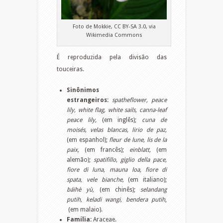
Foto de Mokkie, CC BY-SA 3.0, via
Wikimedia Commons
É reproduzida pela divisão das
touceiras.
Sinônimos
estrangeiros:
spatheflower, peace
lily, white flag, white sails,
canna-leaf
peace lily,
(em inglês);
cuna de
moisés,
velas blancas, lirio de paz,
(em espanhol);
fleur de lune, lis de la
paix,
(em francês);
einblatt,
(em
alemão);
spatifillo, giglio della pace,
fiore di luna, mauna loa, fiore di
spata, vele bianche,
(em italiano);
báihè yù,
(em chinês);
selandang
putih, keladi wangi, bendera putih
,
(em malaio).
Família:
Araceae.