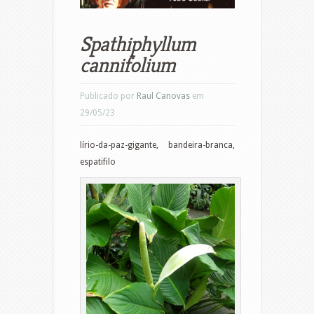
Spathiphyllum
cannifolium
Publicado por
Raul Canovas
em
29/05/23
lírio-da-paz-gigante, bandeira-branca,
espatifilo