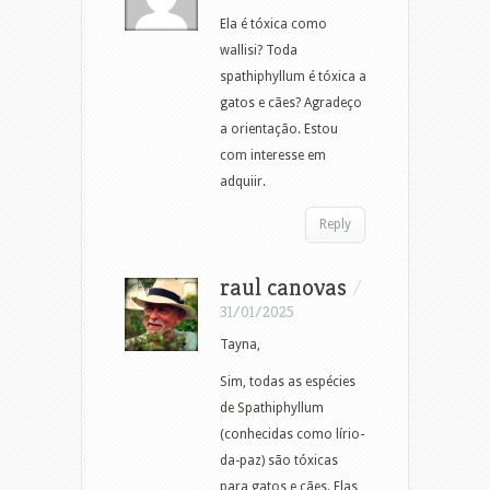
Ela é tóxica como
wallisi? Toda
spathiphyllum é tóxica a
gatos e cães? Agradeço
a orientação. Estou
com interesse em
adquiir.
Reply
raul canovas
/
31/01/2025
Tayna,
Sim, todas as espécies
de Spathiphyllum
(conhecidas como lírio-
da-paz) são tóxicas
para gatos e cães. Elas