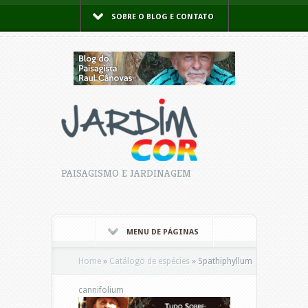
SOBRE O BLOG E CONTATO
PAISAGISMO E JARDINAGEM
MENU DE PÁGINAS
Home
»
Catálogo de espécies
»
Spathiphyllum
cannifolium