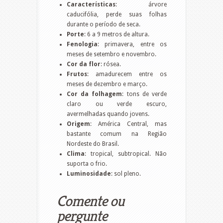
Características
: árvore
caducifólia, perde suas folhas
durante o período de seca.
Porte
: 6 a 9 metros de altura.
Fenologia
: primavera, entre os
meses de setembro e novembro.
Cor da flor
: rósea.
Frutos
: amadurecem entre os
meses de dezembro e março.
Cor da folhagem
: tons de verde
claro ou verde escuro,
avermelhadas quando jovens.
Origem
: América Central, mas
bastante comum na Região
Nordeste do Brasil.
Clima
: tropical, subtropical. Não
suporta o frio.
Luminosidade
: sol pleno.
Comente ou
pergunte