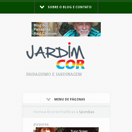
SOBRE O BLOG E CONTATO
PAISAGISMO E JARDINAGEM
MENU DE PÁGINAS
Home
»
Árvores frutíferas
»
Spondias
purpurea