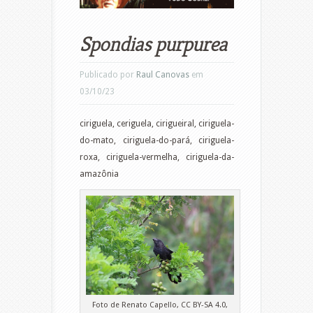
Spondias purpurea
Publicado por
Raul Canovas
em
03/10/23
ciriguela, ceriguela, cirigueiral, ciriguela-
do-mato, ciriguela-do-pará, ciriguela-
roxa, ciriguela-vermelha, ciriguela-da-
amazônia
Foto de Renato Capello, CC BY-SA 4.0,