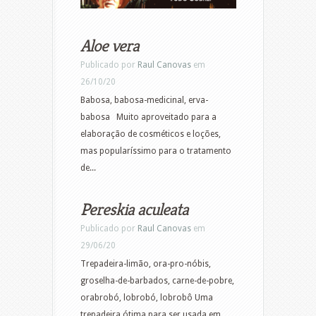
Aloe vera
Publicado por
Raul Canovas
em
26/10/20
Babosa, babosa-medicinal, erva-
babosa Muito aproveitado para a
elaboração de cosméticos e loções,
mas popularíssimo para o tratamento
de...
Pereskia aculeata
Publicado por
Raul Canovas
em
29/06/20
Trepadeira-limão, ora-pro-nóbis,
groselha-de-barbados, carne-de-pobre,
orabrobó, lobrobó, lobrobô Uma
trepadeira ótima para ser usada em...