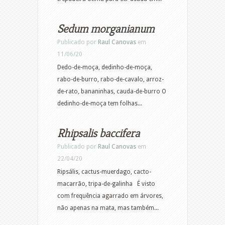
Sedum morganianum
Publicado por
Raul Canovas
em
11/06/20
Dedo-de-moça, dedinho-de-moça,
rabo-de-burro, rabo-de-cavalo, arroz-
de-rato, bananinhas, cauda-de-burro O
dedinho-de-moça tem folhas...
Rhipsalis baccifera
Publicado por
Raul Canovas
em
22/04/20
Ripsális, cactus-muerdago, cacto-
macarrão, tripa-de-galinha É visto
com frequência agarrado em árvores,
não apenas na mata, mas também...