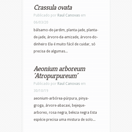
Crassula ovata
Publicado por
Raul Canovas
em
06/03/20
bálsamo-de-jardim, planta-jade, planta-
de-jade, árvore-da-amizade, árvore-do-
dinheiro Ela é muito fácil de cuidar, só
precisa de algumas...
Aeonium arboreum
´Atropurpureum´
Publicado por
Raul Canovas
em
30/10/19
aeonium-arbórea-púrpura, pinya-
groga, árvore-abacaxi, bejeque-
arboreo, rosa negra, beleza negra Esta
espécie precisa uma mistura de solo...