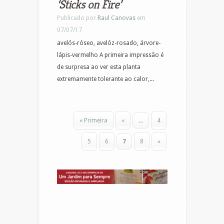
‘Sticks on Fire’
Publicado por
Raul Canovas
em
07/07/17
avelós-róseo, avelóz-rosado, árvore-
lápis-vermelho A primeira impressão é
de surpresa ao ver esta planta
extremamente tolerante ao calor,...
« Primeira
«
...
4
5
6
7
8
»