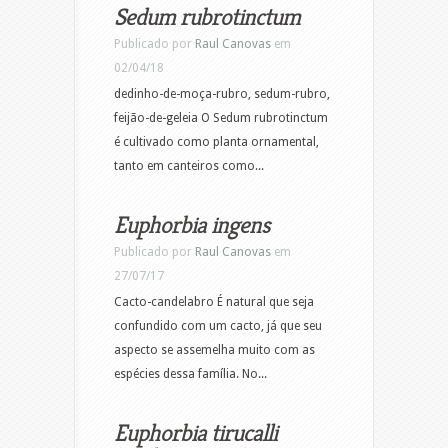
Sedum rubrotinctum
Publicado por
Raul Canovas
em
02/04/18
dedinho-de-moça-rubro, sedum-rubro,
feijão-de-geleia O Sedum rubrotinctum
é cultivado como planta ornamental,
tanto em canteiros como...
Euphorbia ingens
Publicado por
Raul Canovas
em
27/07/17
Cacto-candelabro É natural que seja
confundido com um cacto, já que seu
aspecto se assemelha muito com as
espécies dessa família. No...
Euphorbia tirucalli