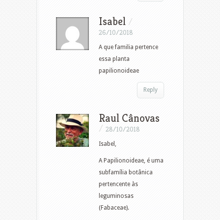
Isabel
/
26/10/2018
A que familia pertence
essa planta
papilionoideae
Reply
Raul Cânovas
/
28/10/2018
Isabel,
A Papilionoideae, é uma
subfamília botânica
pertencente às
leguminosas
(Fabaceae).