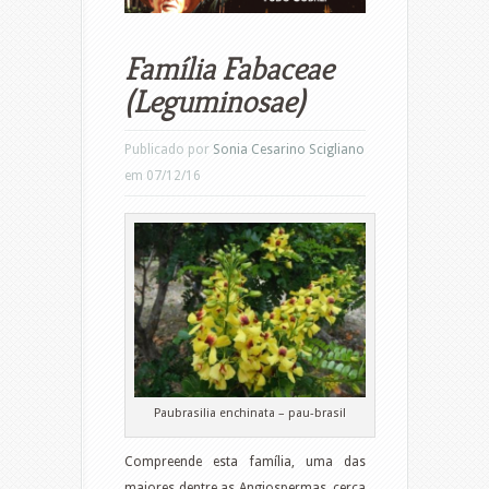
Família Fabaceae
(Leguminosae)
Publicado por
Sonia Cesarino Scigliano
em 07/12/16
Paubrasilia enchinata – pau-brasil
Compreende esta família, uma das
maiores dentre as Angiospermas, cerca