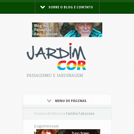
SOBRE O BLOG E CONTATO
PAISAGISMO E JARDINAGEM
MENU DE PÁGINAS
Home
»
Botânica
»
Família Fabaceae
(Leguminosae)