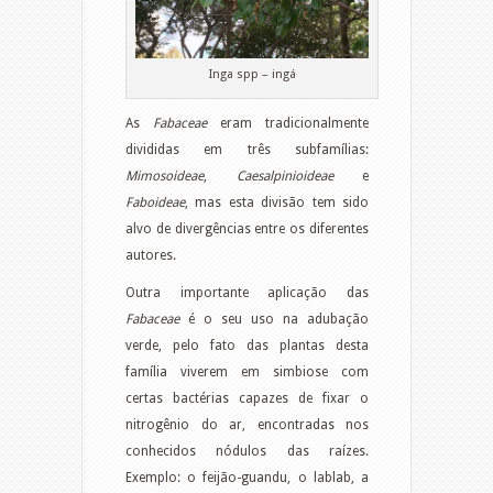
Inga spp – ingá
As
Fabaceae
eram tradicionalmente
divididas em três subfamílias:
Mimosoideae
,
Caesalpinioideae
e
Faboideae
, mas esta divisão tem sido
alvo de divergências entre os diferentes
autores.
Outra importante aplicação das
Fabaceae
é o seu uso na adubação
verde, pelo fato das plantas desta
família viverem em simbiose com
certas bactérias capazes de fixar o
nitrogênio do ar, encontradas nos
conhecidos nódulos das raízes.
Exemplo: o feijão-guandu, o lablab, a