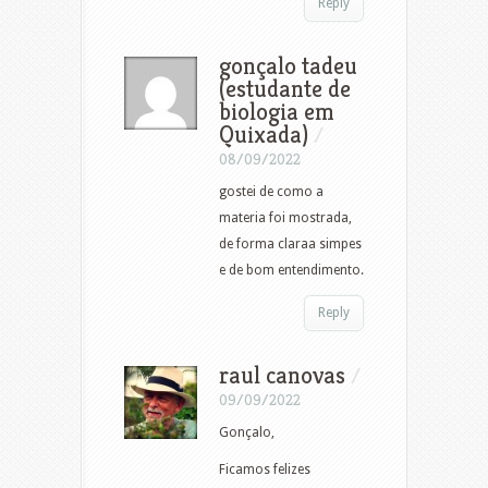
Reply
gonçalo tadeu
(estudante de
biologia em
Quixada)
/
08/09/2022
gostei de como a
materia foi mostrada,
de forma claraa simpes
e de bom entendimento.
Reply
raul canovas
/
09/09/2022
Gonçalo,
Ficamos felizes