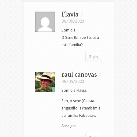
Flavia
/
06/05/2023
Bom dia
O Sene tbm pertence a
esta família?
Reply
raul canovas
/
06/05/2023
Bom dia Flavia,
Sim, o sene (Cassia
angustifolia) também é
da família Fabaceae.
Abraços