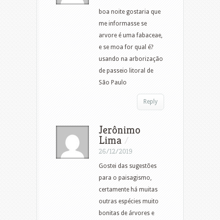
boa noite gostaria que
me informasse se
arvore é uma fabaceae,
e se moa for qual é?
usando na arborização
de passeio litoral de
São Paulo
Reply
Jerônimo
Lima
/
26/12/2019
Gostei das sugestões
para o paisagismo,
certamente há muitas
outras espécies muito
bonitas de árvores e