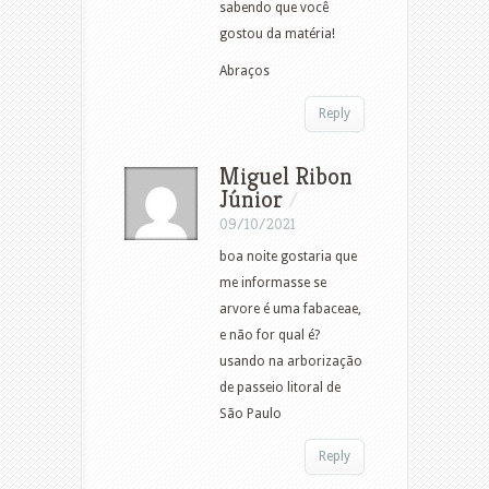
sabendo que você
gostou da matéria!
Abraços
Reply
Miguel Ribon
Júnior
/
09/10/2021
boa noite gostaria que
me informasse se
arvore é uma fabaceae,
e não for qual é?
usando na arborização
de passeio litoral de
São Paulo
Reply