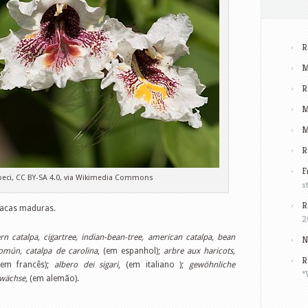
R
M
R
M
M
R
F
beci, CC BY-SA 4.0, via Wikimedia Commons
s
R
tacas maduras.
2
rn catalpa, cigartree, indian-bean-tree, american catalpa, bean
N
común, catalpa de carolina
, (em espanhol);
arbre aux haricots,
R
em francês);
albero dei sigari
, (em italiano );
gewöhnliche
“
wächse
, (em alemão).