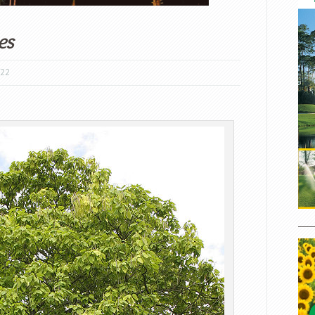
es
/22
____