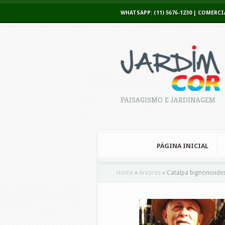
WHATSAPP: (11) 5676-1230 | COME
PAISAGISMO E JARDINAGEM
PÁGINA INICIAL
Home
»
Árvores
»
Catalpa bignonioide