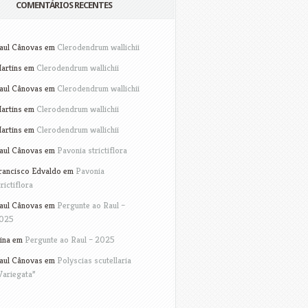
COMENTÁRIOS RECENTES
aul Cânovas
em
Clerodendrum wallichii
artins
em
Clerodendrum wallichii
aul Cânovas
em
Clerodendrum wallichii
artins
em
Clerodendrum wallichii
artins
em
Clerodendrum wallichii
aul Cânovas
em
Pavonia strictiflora
rancisco Edvaldo
em
Pavonia
trictiflora
aul Cânovas
em
Pergunte ao Raul –
025
ina
em
Pergunte ao Raul – 2025
aul Cânovas
em
Polyscias scutellaria
Variegata”