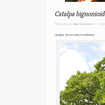
Catalpa bignonioid
Publicado por
Raul Canovas
em 12/04
catalpa, árvore-das-trombetas