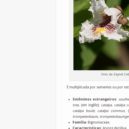
Foto de Zeynel Ce
É multiplicada por sementes ou por es
Sinônimos estrangeiros
:
southe
tree,
(em inglês);
catalpa, catalpa 
catalpa boule, catalpa commun,
(
trompetenbaum, trompetenbaumge
Família
: Bignoniaceae.
Características
: árvore decídua.