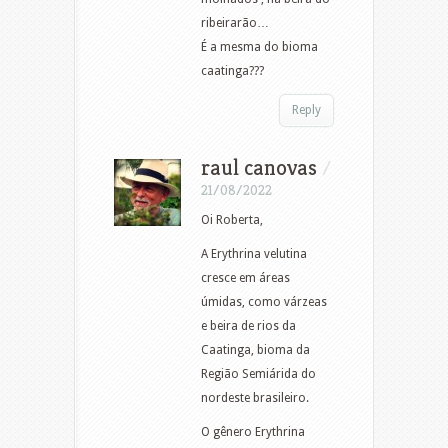
ribeirarão…
É a mesma do bioma
caatinga???
Reply
raul canovas
/
21/08/2022
Oi Roberta,
A Erythrina velutina
cresce em áreas
úmidas, como várzeas
e beira de rios da
Caatinga, bioma da
Região Semiárida do
nordeste brasileiro.
O gênero Erythrina