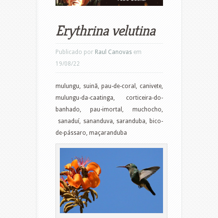
Erythrina velutina
Publicado por
Raul Canovas
em
19/08/22
mulungu, suinã, pau-de-coral, canivete,
mulungu-da-caatinga, corticeira-do-
banhado, pau-imortal, muchocho,
sanaduí, sananduva, saranduba, bico-
de-pássaro, maçaranduba