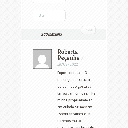
2 COMMENTS
Roberta
Peçanha
/
19/08/2022
Fiquei confusa… O
mulungu ou corticeira
do banhado gosta de
terras bem úmidas… Na
minha propriedade aqui
em Atibaia-SP nascem
espontaneamente em
terrenos muito
molhados , na beira do