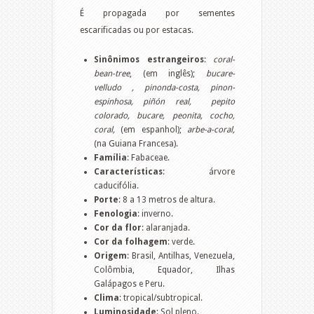
É propagada por sementes
escarificadas ou por estacas.
Sinônimos estrangeiros
:
coral-
bean-tree
, (em inglês);
bucare-
velludo , pinonda-costa, pinon-
espinhosa, piñón real, pepito
colorado, bucare, peonita, cocho,
coral,
(em espanhol);
arbe-a-coral,
(na Guiana Francesa).
Família
: Fabaceae.
Características
: árvore
caducifólia.
Porte
: 8 a 13 metros de altura.
Fenologia
: inverno.
Cor da flor
: alaranjada.
Cor da folhagem
: verde.
Origem
: Brasil, Antilhas, Venezuela,
Colômbia, Equador, Ilhas
Galápagos e Peru.
Clima
: tropical/subtropical.
Luminosidade
: Sol pleno.