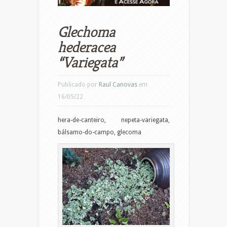
Glechoma
hederacea
“Variegata”
Publicado por
Raul Canovas
em
16/05/22
hera-de-canteiro, nepeta-variegata,
bálsamo-do-campo, glecoma