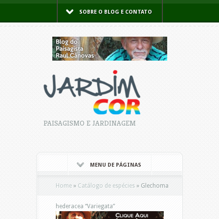
SOBRE O BLOG E CONTATO
PAISAGISMO E JARDINAGEM
MENU DE PÁGINAS
Home
»
Catálogo de espécies
»
Glechoma
hederacea “Variegata”