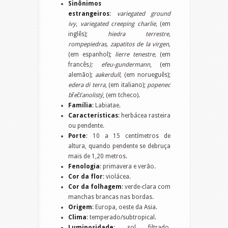
Sinônimos
estrangeiros
:
variegated ground
ivy,
variegated creeping charlie,
(em
inglês);
hiedra terrestre,
rompepiedras, zapatitos de la virgen,
(em espanhol);
lierre tenestre,
(em
francês
); efeu-gundermann
, (em
alemão);
aakerdull,
(em norueguês);
edera di terra
, (em italiano);
popenec
břečťanolistý
, (em tcheco).
Família
: Labiatae.
Características
: herbácea rasteira
ou pendente.
Porte
: 10 a 15 centímetros de
altura, quando pendente se debruça
mais de 1,20 metros.
Fenologia
: primavera e verão.
Cor da flor
: violácea.
Cor da folhagem
: verde-clara com
manchas brancas nas bordas.
Origem
: Europa, oeste da Asia.
Clima
: temperado/subtropical.
Luminosidade
: sol filtrado,