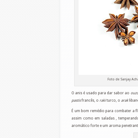
Foto de Sanjay Ach
O anis é usado para dar sabor ao
ouz
pastis
francês, o
raki
turco, o
arak
liba
É um bom remédio para combater a flatul
assim como em saladas , temperando
aromático forte e um aroma penetrant