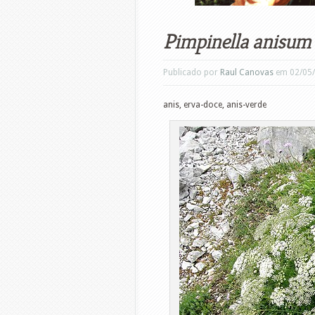
Pimpinella anisum
Publicado por
Raul Canovas
em 02/05
anis, erva-doce, anis-verde