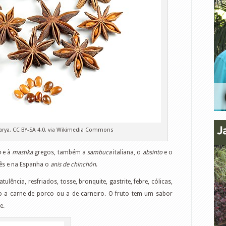
arya, CC BY-SA 4.0, via Wikimedia Commons
o
e à
mastika
gregos, também a
sambuca
italiana, o
absinto
e o
nês e na Espanha o
anis de chinchón
.
ência, resfriados, tosse, bronquite, gastrite, febre, cólicas,
 a carne de porco ou a de carneiro. O fruto tem um sabor
e.