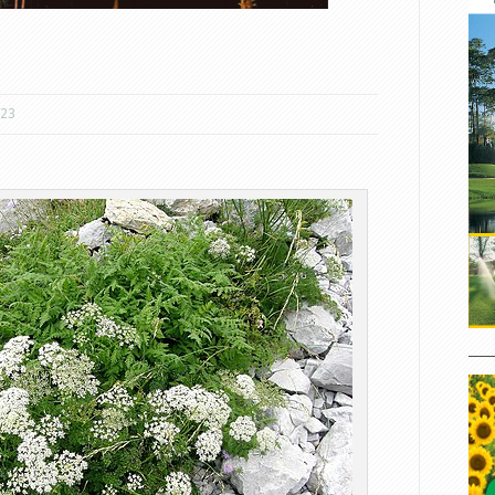
/23
____