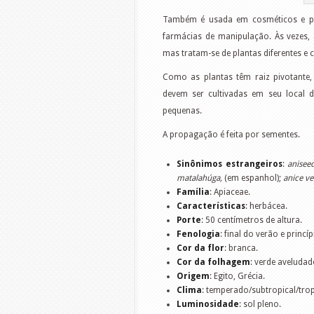
Também é usada em cosméticos e per
farmácias de manipulação. Às vezes, 
mas tratam-se de plantas diferentes e 
Como as plantas têm raiz pivotante,
devem ser cultivadas em seu local 
pequenas.
A propagação é feita por sementes.
Sinônimos estrangeiros
:
anisee
matalahúga,
(em espanhol);
anice v
Família
: Apiaceae.
Características
: herbácea.
Porte
: 50 centímetros de altura.
Fenologia
: final do verão e princ
Cor da flor
: branca.
Cor da folhagem
: verde aveludad
Origem
: Egito, Grécia.
Clima
: temperado/subtropical/trop
Luminosidade
: sol pleno.