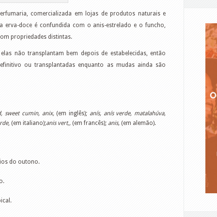
fumaria, comercializada em lojas de produtos naturais e
a erva-doce é confundida com o anis-estrelado e o funcho,
com propriedades distintas.
 elas não transplantam bem depois de estabelecidas, então
definitivo ou transplantadas enquanto as mudas ainda são
d,
sweet cumin,
anix,
(em inglês);
anís, anís verde, matalahúva,
erde
, (em italiano);
anis vert,,
(em francês);
anis,
(em alemão).
ípios do outono.
o.
ical.