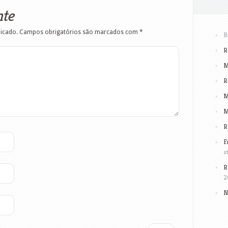
nte
licado.
Campos obrigatórios são marcados com
*
B
R
M
R
M
M
R
F
s
R
2
N