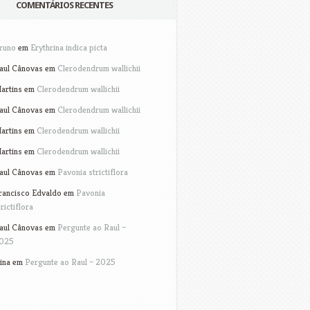
COMENTÁRIOS RECENTES
runo
em
Erythrina indica picta
aul Cânovas
em
Clerodendrum wallichii
artins
em
Clerodendrum wallichii
aul Cânovas
em
Clerodendrum wallichii
artins
em
Clerodendrum wallichii
artins
em
Clerodendrum wallichii
aul Cânovas
em
Pavonia strictiflora
rancisco Edvaldo
em
Pavonia
trictiflora
aul Cânovas
em
Pergunte ao Raul –
025
ina
em
Pergunte ao Raul – 2025