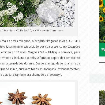
o César Ruiz, CC BY-SA 4.0, via Wikimedia Commons
á mais de três mil anos, o próprio Pitágoras (570 a. C. – 495
, isto igualmente é evidenciado por sua presença no
Capitulare
emitida por Carlos Magno (742 – 814) que convoca, para
 temperos, incluindo o anis. O famoso papiro de Eber, escrito
____
e as propriedades do anis. Desde a antiguidade, o anis fazia
egundo Plínio, curavam todas as doenças e envenenamentos.
e do apetite, também era chamado de “
aniketon
“.