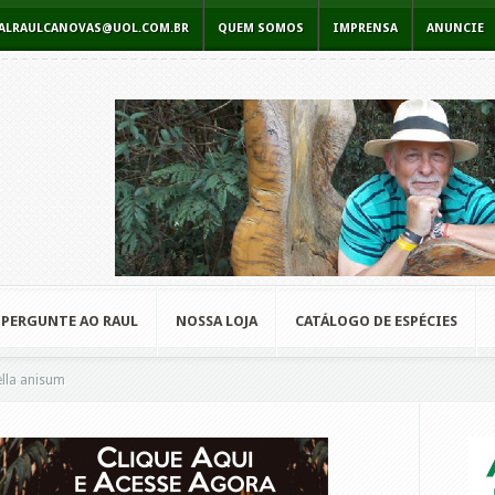
RCIALRAULCANOVAS@UOL.COM.BR
QUEM SOMOS
IMPRENSA
ANUNCIE
PERGUNTE AO RAUL
NOSSA LOJA
CATÁLOGO DE ESPÉCIES
lla anisum