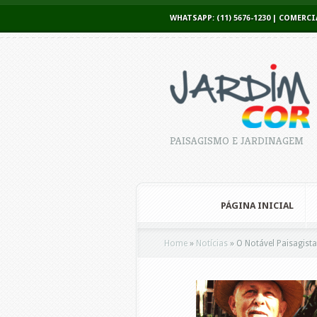
WHATSAPP: (11) 5676-1230 | COME
PAISAGISMO E JARDINAGEM
PÁGINA INICIAL
Home
»
Notícias
»
O Notável Paisagista