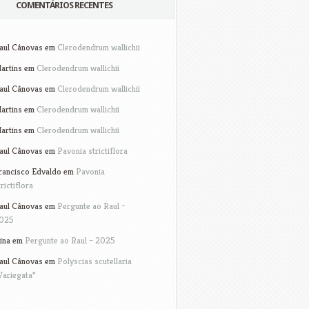
COMENTÁRIOS RECENTES
aul Cânovas
em
Clerodendrum wallichii
artins
em
Clerodendrum wallichii
aul Cânovas
em
Clerodendrum wallichii
artins
em
Clerodendrum wallichii
artins
em
Clerodendrum wallichii
aul Cânovas
em
Pavonia strictiflora
rancisco Edvaldo
em
Pavonia
trictiflora
aul Cânovas
em
Pergunte ao Raul –
025
ina
em
Pergunte ao Raul – 2025
aul Cânovas
em
Polyscias scutellaria
Variegata”