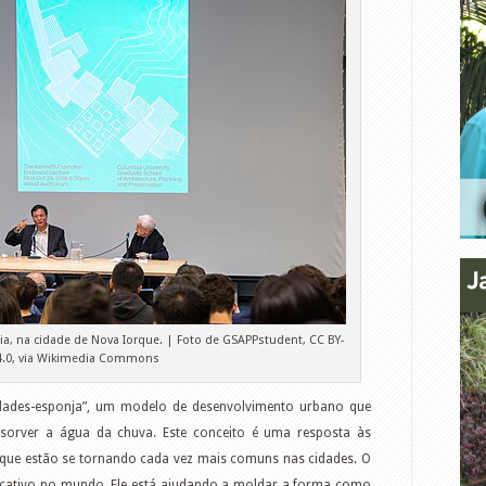
a, na cidade de Nova Iorque. | Foto de GSAPPstudent, CC BY-
4.0, via Wikimedia Commons
idades-esponja”, um modelo de desenvolvimento urbano que
bsorver a água da chuva. Este conceito é uma resposta às
que estão se tornando cada vez mais comuns nas cidades. O
icativo no mundo. Ele está ajudando a moldar a forma como