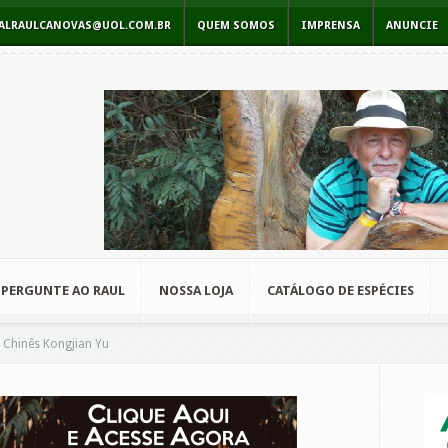
RCIALRAULCANOVAS@UOL.COM.BR
QUEM SOMOS
IMPRENSA
ANUNCIE
PERGUNTE AO RAUL
NOSSA LOJA
CATÁLOGO DE ESPÉCIES
 Chinês Kongjian Yu