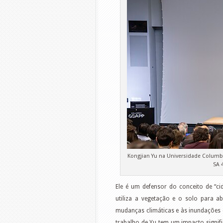
Kongjian Yu na Universidade Columbi
SA 
Ele é um defensor do conceito de “c
utiliza a vegetação e o solo para a
mudanças climáticas e às inundações 
trabalho de Yu tem um impacto signif