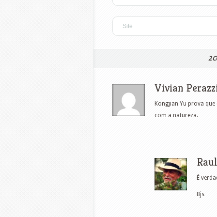
2 
Vivian Perazz
Kongjian Yu prova que 
com a natureza.
Raul
É verda
Bjs