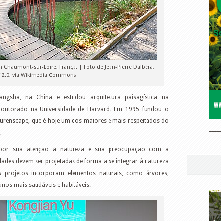
em Chaumont-sur-Loire, França. | Foto de Jean-Pierre Dalbéra,
Y 2.0, via Wikimedia Commons
gsha, na China e estudou arquitetura paisagística na
 doutorado na Universidade de Harvard. Em 1995 fundou o
a Turenscape, que é hoje um dos maiores e mais respeitados do
____
.
 por sua atenção à natureza e sua preocupação com a
cidades devem ser projetadas de forma a se integrar à natureza
s projetos incorporam elementos naturais, como árvores,
anos mais saudáveis e habitáveis.