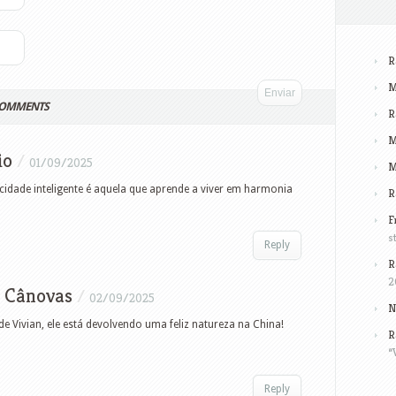
R
M
COMMENTS
R
M
io
/
01/09/2025
M
cidade inteligente é aquela que aprende a viver em harmonia
R
F
s
Reply
R
2
 Cânovas
/
02/09/2025
N
de Vivian, ele está devolvendo uma feliz natureza na China!
R
“
Reply