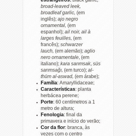
broad-leaved leek,
broadleaf garlic,
(em
inglês);
ajo negro
ornamental,
(em
espanhol);
ail noir, ail à
larges feuilles,
(em
francês);
schwarzer
lauch,
(em alemão);
aglio
nero ornamentale
, (em
italiano);
kara sarımsak
,
süs
sarımsağı,
(em turco);
al-
thūm al-aswad,
(em árabe);
Família
: Amaryllidaceae;
Características
: planta
herbácea perene;
Porte
: 60 centímetros a 1
metro de altura;
Fenologia
: final da
primavera e início do verão;
Cor da flor
: branca, às
vezes com o centro