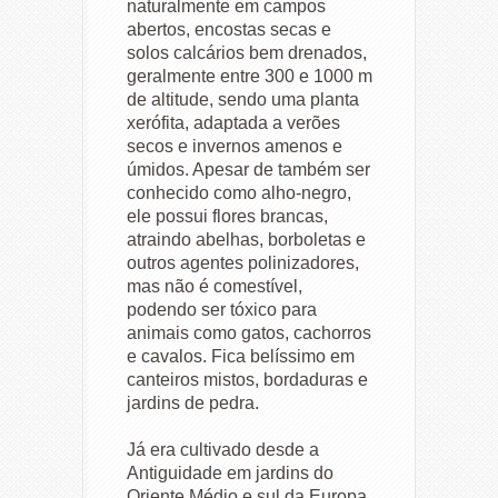
naturalmente em campos
abertos, encostas secas e
solos calcários bem drenados,
geralmente entre 300 e 1000 m
de altitude, sendo uma planta
xerófita, adaptada a verões
secos e invernos amenos e
úmidos. Apesar de também ser
conhecido como alho-negro,
ele possui flores brancas,
atraindo abelhas, borboletas e
outros agentes polinizadores,
mas não é comestível,
podendo ser tóxico para
animais como gatos, cachorros
e cavalos. Fica belíssimo em
canteiros mistos, bordaduras e
jardins de pedra.
Já era cultivado desde a
Antiguidade em jardins do
Oriente Médio e sul da Europa,