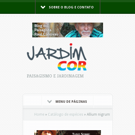
SOBRE O BLOG E CONTATO
PAISAGISMO E JARDINAGEM
MENU DE PÁGINAS
Home
»
Catálogo de espécies
»
Allium nigrum