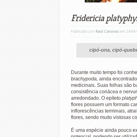
Fridericia platyphy
Publicado por
Raul Canovas
em 24/06
cipó-una, cipó-quebr
Durante muito tempo foi conhe
brachypoda,
ainda encontrado
medicinais. Suas folhas são b
consistência coriácea e nervu
arredondado. O epíteto
platyp
flores possuem um formato ca
inflorescências terminais, atr
flores, sendo muito vistosas c
É uma espécie ainda pouco e
potencial, podendo ser utiliza