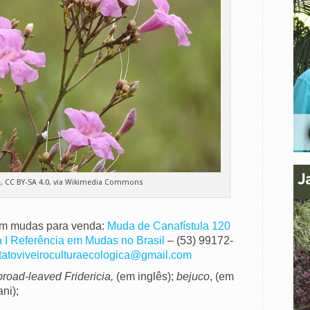
, CC BY-SA 4.0, via Wikimedia Commons
têm mudas para venda:
Muda de Canafístula 120
a I Referência em Mudas no Brasil
– (53) 99172-
tatoviveiroculturaecologi
ca@gmail.com
broad-leaved Fridericia,
(em inglês);
bejuco
, (em
ni);