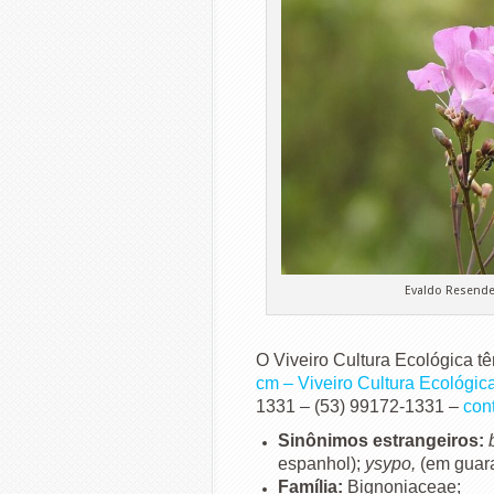
Evaldo Resende
O Viveiro Cultura Ecológica 
cm – Viveiro Cultura Ecológic
1331 – (53) 99172-1331 –
con
Sinônimos estrangeiros:
espanhol);
ysypo
,
(em guara
Família:
Bignoniaceae;