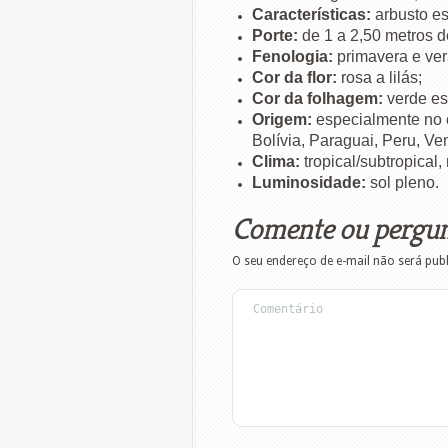
Características:
arbusto e
Porte:
de 1 a 2,50 metros de
Fenologia:
primavera e ver
Cor da flor:
rosa a lilás;
Cor da folhagem:
verde es
Origem:
especialmente no 
Bolívia, Paraguai, Peru,
Ven
Clima:
tropical/subtropical,
Luminosidade:
sol pleno.
Comente ou pergu
O seu endereço de e-mail não será pub