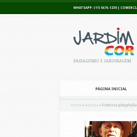
WHATSAPP: (11) 5676-1230 | COME
PAISAGISMO E JARDINAGEM
PÁGINA INICIAL
Home
»
Arbusto
»
Fridericia platyphylla