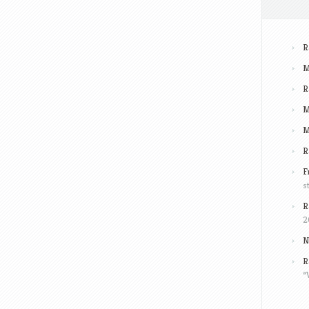
R
M
R
M
M
R
F
s
R
2
N
R
“