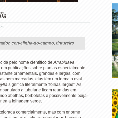
lla
/26
ador, cervejinha-do-campo, tintureiro
cida pelo nome científico de
Arrabidaea
 em publicações sobre plantas especialmente
astante ornamentais, grandes e largas, com
ras bem marcadas, elas têm um formato oval
____
hylla
significa literalmente “folhas largas”. As
mpanulado a tubular e ficam reunidas em
aindo abelhas, borboletas e possivelmente beija-
ontra a folhagem verde.
xplorada comercialmente, mas com enorme
da em cercas e treliças, pergolados baixos e