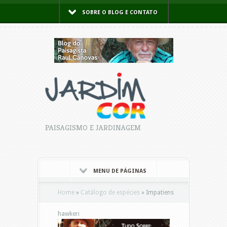
SOBRE O BLOG E CONTATO
PAISAGISMO E JARDINAGEM
MENU DE PÁGINAS
Home
»
Catálogo de espécies
»
Impatiens
hawkeri