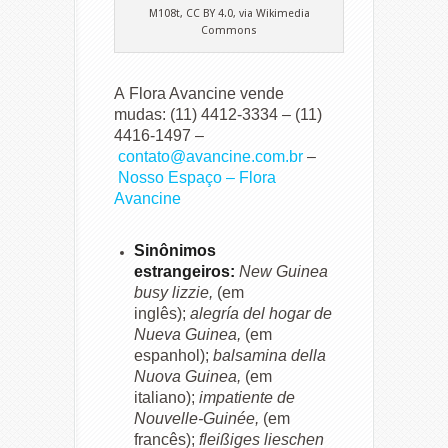
M108t, CC BY 4.0, via Wikimedia
Commons
A Flora Avancine vende
mudas: (11) 4412-3334 – (11)
4416-1497 –
contato@avancine.com.br
–
Nosso Espaço – Flora
Avancine
Sinônimos
estrangeiros:
New Guinea
busy lizzie,
(em
inglês);
alegría del hogar de
Nueva Guinea,
(em
espanhol);
balsamina della
Nuova Guinea,
(em
italiano);
impatiente de
Nouvelle-Guinée,
(em
francês);
fleißiges lieschen