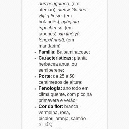
aus neuguinea
, (em
alemão);
nieuw-Guinea-
vlijtig-liesje,
(em
holandês);
nyūginia
inpachensu,
(em
japonês);
xin jǐnèiyà
fèngxiānhuā,
(em
mandarim);
Família:
Balsaminaceae;
Características:
planta
herbácea anual ou
semiperene;
Porte:
de 25 a 50
centímetros de altura;
Fenologia:
ano todo em
clima quente, com pico na
primavera e verão;
Cor da flor:
branca,
vermelha, rosa,
bicolor, laranja, salmão
e lilás;