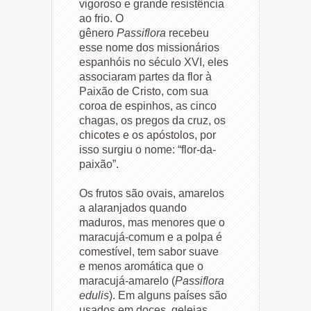
vigoroso e grande resistência
ao frio. O
gênero
Passiflora
recebeu
esse nome dos missionários
espanhóis no século XVI, eles
associaram partes da flor à
Paixão de Cristo, com sua
coroa de espinhos, as cinco
chagas, os pregos da cruz, os
chicotes e os apóstolos, por
isso surgiu o nome: “flor-da-
paixão”.
Os frutos são ovais, amarelos
a alaranjados quando
maduros, mas menores que o
maracujá-comum e a polpa é
comestível, tem sabor suave
e menos aromática que o
maracujá-amarelo (
Passiflora
edulis
). Em alguns países são
usados em doces, geleias