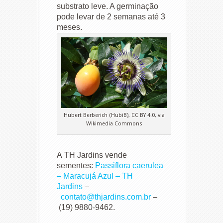
substrato leve. A germinação
pode levar de 2 semanas até 3
meses.
Hubert Berberich (HubiB), CC BY 4.0, via
Wikimedia Commons
A TH Jardins vende
sementes:
Passiflora caerulea
– Maracujá Azul – TH
Jardins
–
contato@thjardins.com.br
–
(19) 9880-9462.