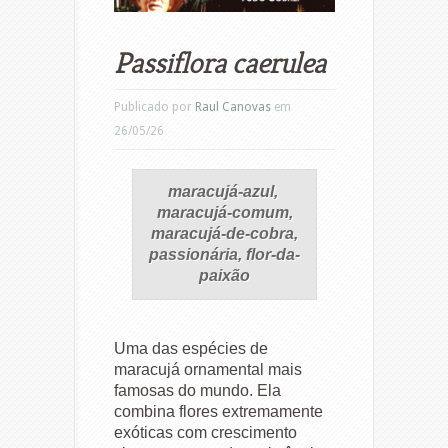
Passiflora caerulea
Publicado por
Raul Canovas
em
26/05/26
maracujá-azul,
maracujá-comum,
maracujá-de-cobra,
passionária, flor-da-
paixão
Uma das espécies de
maracujá ornamental mais
famosas do mundo. Ela
combina flores extremamente
exóticas com crescimento