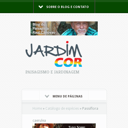
SOBRE O BLOG E CONTATO
PAISAGISMO E JARDINAGEM
MENU DE PÁGINAS
Home
»
Catálogo de espécies
»
Passiflora
caerulea