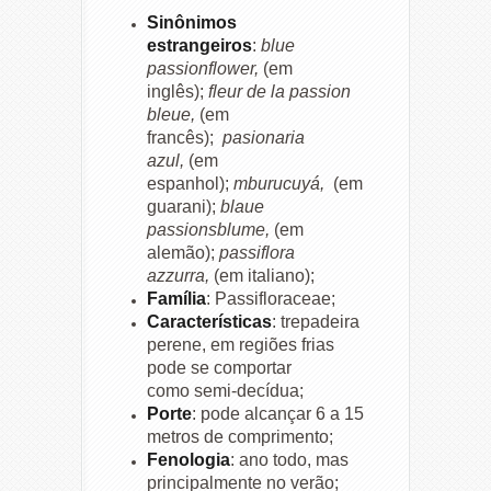
Sinônimos
estrangeiros
:
blue
passionflower,
(em
inglês);
fleur de la passion
bleue,
(em
francês);
pasionaria
azul
,
(em
espanhol);
mburucuyá,
(em
guarani);
blaue
passionsblume,
(em
alemão);
passiflora
azzurra,
(em italiano);
Família
: Passifloraceae;
Características
: trepadeira
perene, em regiões frias
pode se comportar
como semi-decídua;
Porte
: pode alcançar 6 a 15
metros de comprimento;
Fenologia
: ano todo, mas
principalmente no verão;