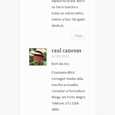
espécie no Brasil. Moro
na Serra Gaúcha e
todas as outras tenho,
menos a faia. Obrigado
desde já.
Reply
raul canovas
/
11/03/2023
Bom dia Ivo,
É bastante difícil
conseguir mudas dela,
mas lhe aconselho
consultar a Floricultura
Winge, em Porto Alegre:
Telefone: (51) 3268-
4880.