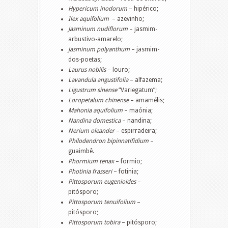
Hypericum inodorum
– hipérico;
Ilex aquifolium
– azevinho;
Jasminum nudiflorum
– jasmim-
arbustivo-amarelo;
Jasminum polyanthum
– jasmim-
dos-poetas;
Laurus nobilis
– louro;
Lavandula angustifolia
– alfazema;
Ligustrum sinense
“Variegatum”;
Loropetalum chinense
– amamélis;
Mahonia aquifolium
– maónia;
Nandina domestica
– nandina;
Nerium oleander
– espirradeira;
Philodendron bipinnatifidium
–
guaimbê.
Phormium tenax
– formio;
Photinia frasseri
– fotinia;
Pittosporum eugenioides
–
pitósporo;
Pittosporum tenuifolium
–
pitósporo;
Pittosporum tobira
– pitósporo;