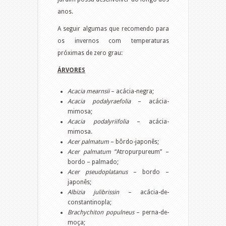
anos.
A seguir algumas que recomendo para
os invernos com temperaturas
próximas de zero grau:
ÁRVORES
Acacia mearnsii
– acácia-negra;
Acacia podalyraefolia
– acácia-
mimosa;
Acacia podalyriifolia
– acácia-
mimosa.
Acer palmatum
– bôrdo-japonês;
Acer palmatum
“Atropurpureum” –
bordo – palmado;
Acer pseudoplatanus
– bordo –
japonês;
Albizia julibrissin
– acácia-de-
constantinopla;
Brachychiton populneus
– perna-de-
moça;