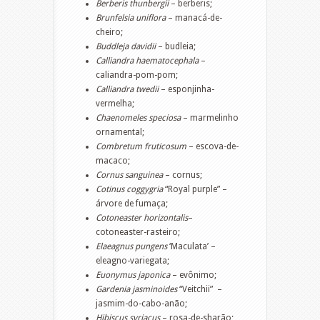
Berberis thunbergii
– berberis;
Brunfelsia uniflora
– manacá-de-
cheiro;
Buddleja davidii
– budleia;
Calliandra haematocephala
–
caliandra-pom-pom;
Calliandra twedii
– esponjinha-
vermelha;
Chaenomeles speciosa
– marmelinho
ornamental;
Combretum fruticosum
– escova-de-
macaco;
Cornus sanguinea
– cornus;
Cotinus coggygria
“Royal purple” –
árvore de fumaça;
Cotoneaster horizontalis
–
cotoneaster-rasteiro;
Elaeagnus pungens
‘Maculata’ –
eleagno-variegata;
Euonymus japonica
– evônimo;
Gardenia jasminoides
“Veitchii” –
jasmim-do-cabo-anão;
Hibiscus syriacus
– rosa-de-sharão;