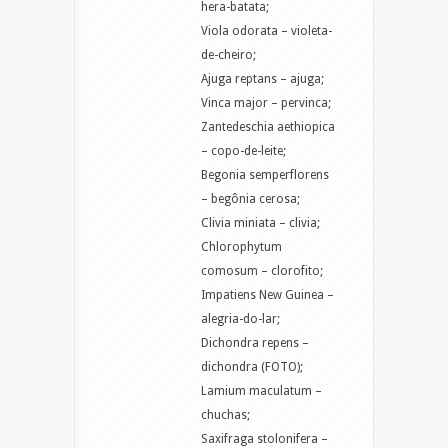
hera-batata;
Viola odorata – violeta-
de-cheiro;
Ajuga reptans – ajuga;
Vinca major – pervinca;
Zantedeschia aethiopica
– copo-de-leite;
Begonia semperflorens
– begônia cerosa;
Clivia miniata – clivia;
Chlorophytum
comosum – clorofito;
Impatiens New Guinea –
alegria-do-lar;
Dichondra repens –
dichondra (FOTO);
Lamium maculatum –
chuchas;
Saxifraga stolonifera –