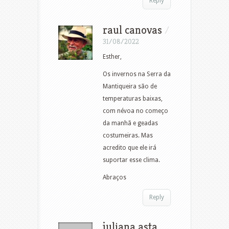
Reply
raul canovas
/
31/08/2022
Esther,
Os invernos na Serra da
Mantiqueira são de
temperaturas baixas,
com névoa no começo
da manhã e geadas
costumeiras. Mas
acredito que ele irá
suportar esse clima.
Abraços
Reply
juliana asta