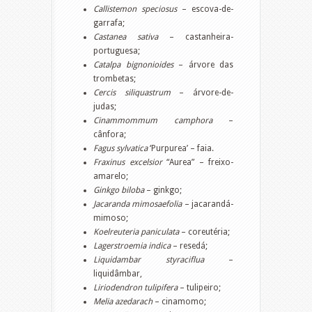
Callistemon speciosus
– escova-de-
garrafa;
Castanea sativa
– castanheira-
portuguesa;
Catalpa bignonioides
– árvore das
trombetas;
Cercis siliquastrum
– árvore-de-
judas;
Cinammommum camphora
–
cânfora;
Fagus sylvatica
‘Purpurea’ – faia.
Fraxinus excelsior
“Aurea” – freixo-
amarelo;
Ginkgo biloba
– ginkgo;
Jacaranda mimosaefolia
– jacarandá-
mimoso;
Koelreuteria paniculata
– coreutéria;
Lagerstroemia indica
– resedá;
Liquidambar styraciflua
–
liquidâmbar,
Liriodendron tulipifera
– tulipeiro;
Melia azedarach
– cinamomo;