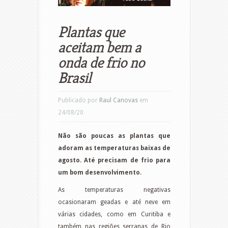
Plantas que
aceitam bem a
onda de frio no
Brasil
Publicado por
Raul Canovas
em
24/08/20
Não são poucas as plantas que
adoram as temperaturas baixas de
agosto.
Até precisam de frio para
um bom desenvolvimento.
As temperaturas negativas
ocasionaram geadas e até neve em
várias cidades, como em Curitiba e
também nas regiões serranas de Rio