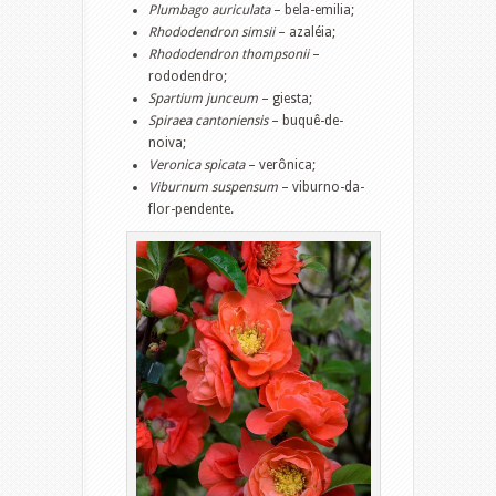
Plumbago auriculata
– bela-emilia;
Rhododendron simsii
– azaléia;
Rhododendron thompsonii
–
rododendro;
Spartium junceum
– giesta;
Spiraea cantoniensis
– buquê-de-
noiva;
Veronica spicata
– verônica;
Viburnum suspensum
– viburno-da-
flor-pendente.