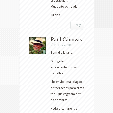
espetacular!
Muuuuito obrigada,
Juliana
Reply
Raul Cânovas
/
19/11/2020
Bom dia Juliana,
Obrigado por
acompanhar nosso
trabalho!
Lhe envio uma relação
de forrações para clima
frio, que vegetam bem
na sombra:
Hedera canariensis –