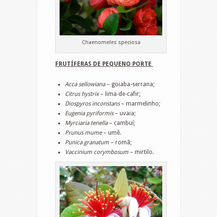
Chaenomeles speciosa
FRUTÍFERAS DE PEQUENO PORTE
Acca sellowiana
– goiaba-serrana;
Citrus hystrix
– lima-de-cafir;
Diospyros inconstans
– marmelinho;
Eugenia pyriformis
– uvaia;
Myrciaria tenella
– cambuí;
Prunus mume
– umê.
Punica granatum
– romã;
Vaccinium corymbosum
– mirtilo.