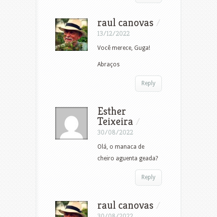
raul canovas
/
13/12/2022
Você merece, Guga!
Abraços
Reply
Esther
Teixeira
/
30/08/2022
Olá, o manaca de
cheiro aguenta geada?
Reply
raul canovas
/
30/08/2022