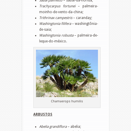
Sabal palmetto
– sabal-da-flórida;
Trachycarpus fortunei
– palmeira-
moinho-de-vento-da-china;
Trithrinax campestris
– caranday;
Washingtonia filifera
– washingtônia-
de-saia;
Washingtonia robusta
– palmeira-de-
leque-do-méxico.
Chamaerops humilis
ARBUSTOS
Abelia grandiflora
– abelia;