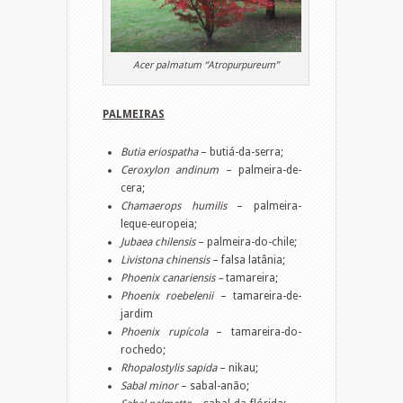
Acer palmatum “Atropurpureum”
PALMEIRAS
Butia eriospatha
– butiá-da-serra;
Ceroxylon andinum
– palmeira-de-
cera;
Chamaerops humilis
– palmeira-
leque-europeia;
Jubaea chilensis
– palmeira-do-chile;
Livistona chinensis
– falsa latânia;
Phoenix canariensis –
tamareira;
Phoenix roebelenii
– tamareira-de-
jardim
Phoenix rupícola
– tamareira-do-
rochedo;
Rhopalostylis sapida
– nikau;
Sabal minor
– sabal-anão;