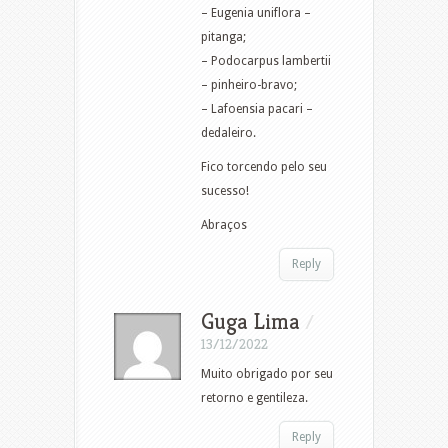
– Eugenia uniflora –
pitanga;
– Podocarpus lambertii
– pinheiro-bravo;
– Lafoensia pacari –
dedaleiro.
Fico torcendo pelo seu
sucesso!
Abraços
Reply
Guga Lima
/
13/12/2022
Muito obrigado por seu
retorno e gentileza.
Reply