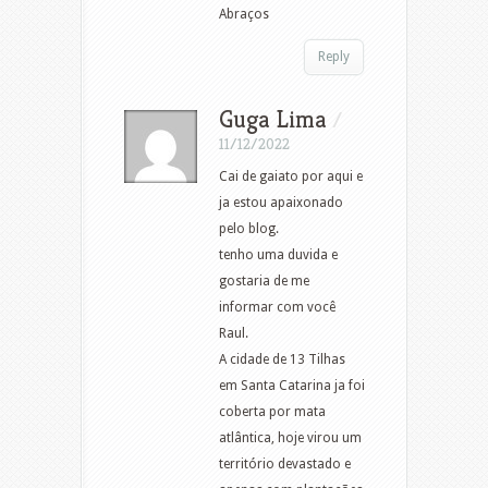
Abraços
Reply
Guga Lima
/
11/12/2022
Cai de gaiato por aqui e
ja estou apaixonado
pelo blog.
tenho uma duvida e
gostaria de me
informar com você
Raul.
A cidade de 13 Tilhas
em Santa Catarina ja foi
coberta por mata
atlântica, hoje virou um
território devastado e