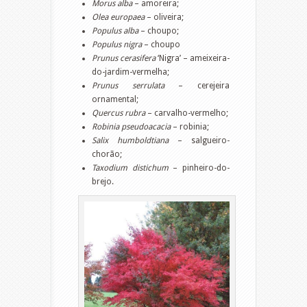
Morus alba
– amoreira;
Olea europaea
– oliveira;
Populus alba
– choupo;
Populus nigra
– choupo
Prunus cerasifera
‘Nigra’ – ameixeira-
do-jardim-vermelha;
Prunus serrulata
– cerejeira
ornamental;
Quercus rubra
– carvalho-vermelho;
Robinia pseudoacacia
– robinia;
Salix humboldtiana
– salgueiro-
chorão;
Taxodium distichum
– pinheiro-do-
brejo.